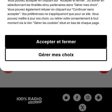
Vous pouvez accepter en cliquant sur "Accepter et fermer", ou affiner en
24 janvier 2025 - 4 min 10 sec
sélectionnant les finalités et/ou partenaires dans "Gérer mes choix".
Vous pouvez également refuser en cliquant sur "Continuer sans
LES INFOS DE L'ARIEGE DU 24/01/2025 À
accepter". Vos préférences ne s'appliqueront que pour ce site. Vous
08H30
pouvez mettre à jour vos choix, ou retirer votre consentement à tout
moment via le lien "Gérer les cookies" situé en bas de chaque page.
Podcasts infos de l'Ariège
Accepter et fermer
Gérer mes choix