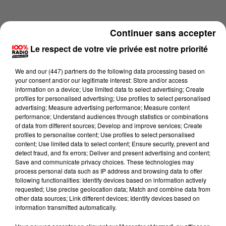
Continuer sans accepter
Le respect de votre vie privée est notre priorité
We and
our (447) partners
do the following data processing based on
your consent and/or our legitimate interest: Store and/or access
information on a device; Use limited data to select advertising; Create
profiles for personalised advertising; Use profiles to select personalised
advertising; Measure advertising performance; Measure content
performance; Understand audiences through statistics or combinations
of data from different sources; Develop and improve services; Create
profiles to personalise content; Use profiles to select personalised
content; Use limited data to select content; Ensure security, prevent and
Lecture (4 min 10 sec)
detect fraud, and fix errors; Deliver and present advertising and content;
Save and communicate privacy choices. These technologies may
process personal data such as IP address and browsing data to offer
following functionalities: Identify devices based on information actively
requested; Use precise geolocation data; Match and combine data from
100%
other data sources; Link different devices; Identify devices based on
information transmitted automatically.
100% Radio les infos de l'Ariege