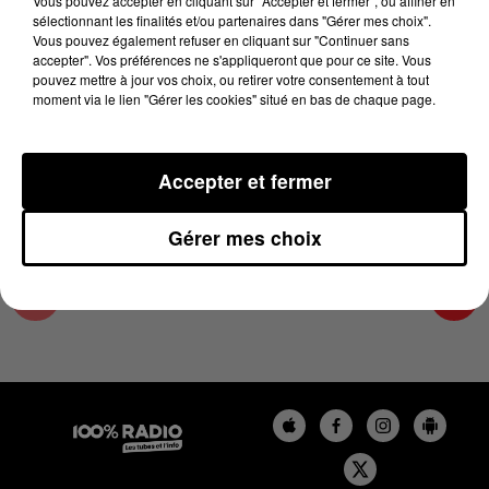
Vous pouvez accepter en cliquant sur "Accepter et fermer", ou affiner en
23 mai 2025 - 4 min 15 sec
sélectionnant les finalités et/ou partenaires dans "Gérer mes choix".
Vous pouvez également refuser en cliquant sur "Continuer sans
LES INFOS DE L'ARIEGE DU 23/05/2025 À
accepter". Vos préférences ne s'appliqueront que pour ce site. Vous
07H59
pouvez mettre à jour vos choix, ou retirer votre consentement à tout
moment via le lien "Gérer les cookies" situé en bas de chaque page.
Podcasts infos de l'Ariège
Accepter et fermer
Gérer mes choix