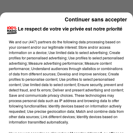
Continuer sans accepter
Le respect de votre vie privée est notre priorité
We and
our (447) partners
do the following data processing based on
your consent and/or our legitimate interest: Store and/or access
information on a device; Use limited data to select advertising; Create
profiles for personalised advertising; Use profiles to select personalised
advertising; Measure advertising performance; Measure content
performance; Understand audiences through statistics or combinations
of data from different sources; Develop and improve services; Create
profiles to personalise content; Use profiles to select personalised
content; Use limited data to select content; Ensure security, prevent and
Lecture (4 min 15 sec)
detect fraud, and fix errors; Deliver and present advertising and content;
Save and communicate privacy choices. These technologies may
process personal data such as IP address and browsing data to offer
following functionalities: Identify devices based on information actively
requested; Use precise geolocation data; Match and combine data from
100%
other data sources; Link different devices; Identify devices based on
information transmitted automatically.
100% Radio les infos de l'Ariege