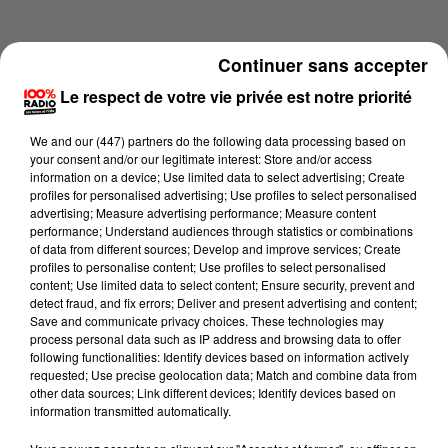
Continuer sans accepter
Le respect de votre vie privée est notre priorité
We and
our (447) partners
do the following data processing based on
your consent and/or our legitimate interest: Store and/or access
information on a device; Use limited data to select advertising; Create
profiles for personalised advertising; Use profiles to select personalised
advertising; Measure advertising performance; Measure content
performance; Understand audiences through statistics or combinations
of data from different sources; Develop and improve services; Create
profiles to personalise content; Use profiles to select personalised
content; Use limited data to select content; Ensure security, prevent and
Lecture (4 min 14 sec)
detect fraud, and fix errors; Deliver and present advertising and content;
Save and communicate privacy choices. These technologies may
process personal data such as IP address and browsing data to offer
following functionalities: Identify devices based on information actively
requested; Use precise geolocation data; Match and combine data from
100%
other data sources; Link different devices; Identify devices based on
information transmitted automatically.
100% Radio les infos de l'Ariege