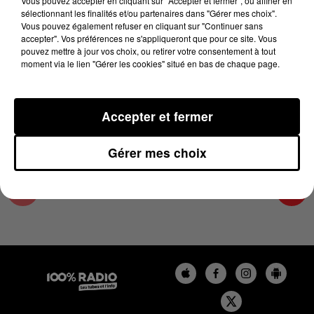
Vous pouvez accepter en cliquant sur "Accepter et fermer", ou affiner en
23 avril 2025 - 4 min 14 sec
sélectionnant les finalités et/ou partenaires dans "Gérer mes choix".
Vous pouvez également refuser en cliquant sur "Continuer sans
LES INFOS DE L'ARIEGE DU 23/04/2025 À
accepter". Vos préférences ne s'appliqueront que pour ce site. Vous
09H00
pouvez mettre à jour vos choix, ou retirer votre consentement à tout
moment via le lien "Gérer les cookies" situé en bas de chaque page.
Podcasts infos de l'Ariège
Accepter et fermer
Gérer mes choix