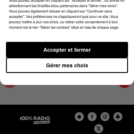
Vous pouvez accepter en cliquant sur "Accepter et fermer", ou affiner en
22 mai 2025 - 3 min 57 sec
sélectionnant les finalités et/ou partenaires dans "Gérer mes choix".
Vous pouvez également refuser en cliquant sur "Continuer sans
LES INFOS DE L'ARIEGE DU 22/05/2025 À
accepter". Vos préférences ne s'appliqueront que pour ce site. Vous
17H59
pouvez mettre à jour vos choix, ou retirer votre consentement à tout
moment via le lien "Gérer les cookies" situé en bas de chaque page.
Podcasts infos de l'Ariège
Accepter et fermer
Gérer mes choix