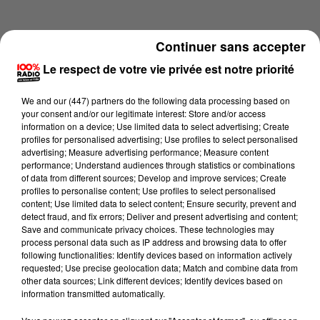
Continuer sans accepter
Le respect de votre vie privée est notre priorité
We and
our (447) partners
do the following data processing based on
your consent and/or our legitimate interest: Store and/or access
information on a device; Use limited data to select advertising; Create
profiles for personalised advertising; Use profiles to select personalised
advertising; Measure advertising performance; Measure content
performance; Understand audiences through statistics or combinations
of data from different sources; Develop and improve services; Create
profiles to personalise content; Use profiles to select personalised
content; Use limited data to select content; Ensure security, prevent and
Lecture (3 min 57 sec)
detect fraud, and fix errors; Deliver and present advertising and content;
Save and communicate privacy choices. These technologies may
process personal data such as IP address and browsing data to offer
following functionalities: Identify devices based on information actively
requested; Use precise geolocation data; Match and combine data from
100%
other data sources; Link different devices; Identify devices based on
information transmitted automatically.
100% Radio les infos de l'Ariege