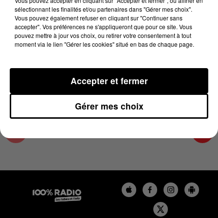
Vous pouvez accepter en cliquant sur "Accepter et fermer", ou affiner en
21 juin 2024 - 2 min 22 sec
sélectionnant les finalités et/ou partenaires dans "Gérer mes choix".
Vous pouvez également refuser en cliquant sur "Continuer sans
LES INFOS DE L'ARIEGE DU 21/06/2024 À
accepter". Vos préférences ne s'appliqueront que pour ce site. Vous
10H00
pouvez mettre à jour vos choix, ou retirer votre consentement à tout
moment via le lien "Gérer les cookies" situé en bas de chaque page.
Podcasts infos de l'Ariège
Accepter et fermer
Gérer mes choix