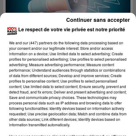
Continuer sans accepter
Le respect de votre vie privée est notre priorité
We and
our (447) partners
do the following data processing based on
your consent and/or our legitimate interest: Store and/or access
information on a device; Use limited data to select advertising; Create
profiles for personalised advertising; Use profiles to select personalised
advertising; Measure advertising performance; Measure content
performance; Understand audiences through statistics or combinations
of data from different sources; Develop and improve services; Create
profiles to personalise content; Use profiles to select personalised
content; Use limited data to select content; Ensure security, prevent and
Lecture (2 min 22 sec)
detect fraud, and fix errors; Deliver and present advertising and content;
Save and communicate privacy choices. These technologies may
process personal data such as IP address and browsing data to offer
following functionalities: Identify devices based on information actively
requested; Use precise geolocation data; Match and combine data from
100%
other data sources; Link different devices; Identify devices based on
information transmitted automatically.
100% Radio les infos de l'Ariege