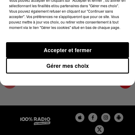
Vous pouvez accepter en cliquant sur "Accepter et fermer", ou affiner en
21 mai 2026 - 3 min 55 sec
sélectionnant les finalités et/ou partenaires dans "Gérer mes choix".
Vous pouvez également refuser en cliquant sur "Continuer sans
LES INFOS DE L'ARIEGE DU 21/05/2026 À
accepter". Vos préférences ne s'appliqueront que pour ce site. Vous
17H00
pouvez mettre à jour vos choix, ou retirer votre consentement à tout
moment via le lien "Gérer les cookies" situé en bas de chaque page.
Podcasts infos de l'Ariège
Accepter et fermer
Gérer mes choix