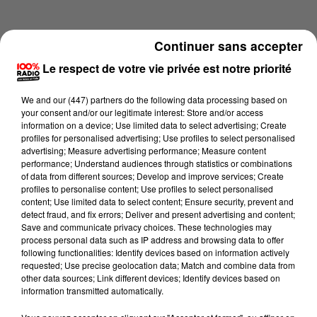
Continuer sans accepter
Le respect de votre vie privée est notre priorité
We and
our (447) partners
do the following data processing based on
your consent and/or our legitimate interest: Store and/or access
information on a device; Use limited data to select advertising; Create
profiles for personalised advertising; Use profiles to select personalised
advertising; Measure advertising performance; Measure content
performance; Understand audiences through statistics or combinations
of data from different sources; Develop and improve services; Create
profiles to personalise content; Use profiles to select personalised
content; Use limited data to select content; Ensure security, prevent and
Lecture (3 min 55 sec)
detect fraud, and fix errors; Deliver and present advertising and content;
Save and communicate privacy choices. These technologies may
process personal data such as IP address and browsing data to offer
following functionalities: Identify devices based on information actively
requested; Use precise geolocation data; Match and combine data from
100%
other data sources; Link different devices; Identify devices based on
information transmitted automatically.
Les infos de l'Ariege du 21/05/2026 à 17h00