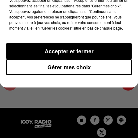
Vous pouvez accepter en cliquant sur "Accepter et fermer", ou affiner en
20 novembre 2023 - 4 min 26 sec
sélectionnant les finalités et/ou partenaires dans "Gérer mes choix".
Vous pouvez également refuser en cliquant sur "Continuer sans
LES INFOS DE L'ARIEGE DU 20/11/2023 À
accepter". Vos préférences ne s'appliqueront que pour ce site. Vous
07H00
pouvez mettre à jour vos choix, ou retirer votre consentement à tout
moment via le lien "Gérer les cookies" situé en bas de chaque page.
Podcasts infos de l'Ariège
Accepter et fermer
Gérer mes choix