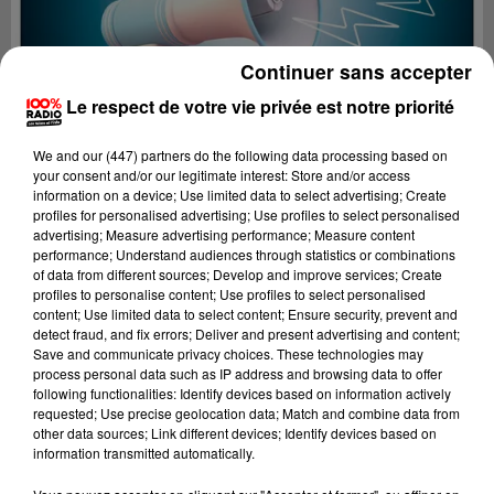
Continuer sans accepter
Le respect de votre vie privée est notre priorité
We and
our (447) partners
do the following data processing based on
your consent and/or our legitimate interest: Store and/or access
information on a device; Use limited data to select advertising; Create
profiles for personalised advertising; Use profiles to select personalised
advertising; Measure advertising performance; Measure content
performance; Understand audiences through statistics or combinations
of data from different sources; Develop and improve services; Create
profiles to personalise content; Use profiles to select personalised
content; Use limited data to select content; Ensure security, prevent and
Lecture (4 min 26 sec)
detect fraud, and fix errors; Deliver and present advertising and content;
Save and communicate privacy choices. These technologies may
process personal data such as IP address and browsing data to offer
following functionalities: Identify devices based on information actively
requested; Use precise geolocation data; Match and combine data from
100%
other data sources; Link different devices; Identify devices based on
information transmitted automatically.
100% Radio les infos de l'Ariege