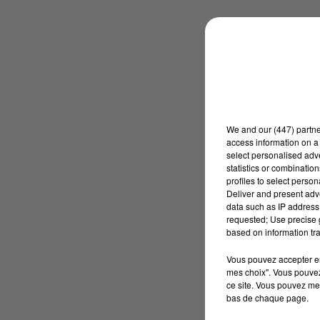
We and
our (447) partn
access information on a 
select personalised ad
statistics or combinatio
profiles to select person
Deliver and present adv
data such as IP address 
requested; Use precise g
based on information tra
Vous pouvez accepter en 
mes choix". Vous pouvez
ce site. Vous pouvez met
bas de chaque page.