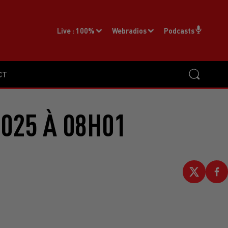
Live :
100%
Webradios
Podcasts
CT
2025 À 08H01