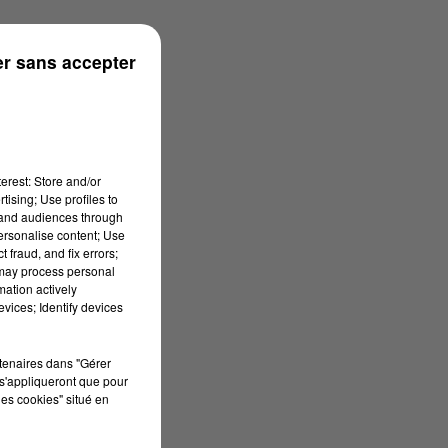
r sans accepter
erest: Store and/or
tising; Use profiles to
tand audiences through
personalise content; Use
 fraud, and fix errors;
 may process personal
mation actively
vices; Identify devices
rtenaires dans "Gérer
s'appliqueront que pour
les cookies" situé en