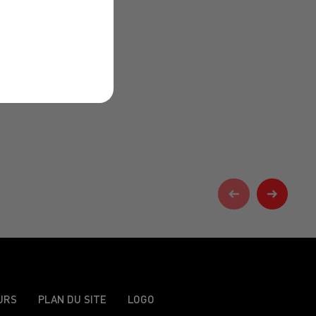
URS
PLAN DU SITE
LOGO