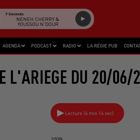
7 Seconds
NENEH CHERRY &
YOUSSOU N'DOUR
AGENDA
PODCAST
RADIO
LA RÉGIE PUB
CONTA
E L'ARIEGE DU 20/06/
Lecture (4 min 14 sec)
100%