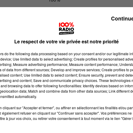
100% Radio les infos de l'Ariege
Continue
Le respect de votre vie privée est notre priorité
ers
do the following data processing based on your consent and/or our legitimate int
device; Use limited data to select advertising; Create profiles for personalised adver
vertising; Measure advertising performance; Measure content performance; Unders
ns of data from different sources; Develop and improve services; Create profiles to 
alised content; Use limited data to select content; Ensure security, prevent and detect
ertising and content; Save and communicate privacy choices. These technologies
and browsing data to offer following functionalities: Identify devices based on infor
eolocation data; Match and combine data from other data sources; Link different de
nsmitted automatically.
cliquant sur "Accepter et fermer", ou affiner en sélectionnant les finalités et/ou pa
 également refuser en cliquant sur "Continuer sans accepter". Vos préférences ne 
tre à jour vos choix, ou retirer votre consentement à tout moment via le lien "Gérer 