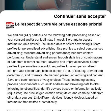
Continuer sans accepter
Le respect de votre vie privée est notre priorité
We and
our (447) partners
do the following data processing based on
your consent and/or our legitimate interest: Store and/or access
information on a device; Use limited data to select advertising; Create
profiles for personalised advertising; Use profiles to select personalised
advertising; Measure advertising performance; Measure content
performance; Understand audiences through statistics or combinations
of data from different sources; Develop and improve services; Create
profiles to personalise content; Use profiles to select personalised
content; Use limited data to select content; Ensure security, prevent and
Lecture (2 min 22 sec)
detect fraud, and fix errors; Deliver and present advertising and content;
Save and communicate privacy choices. These technologies may
process personal data such as IP address and browsing data to offer
following functionalities: Identify devices based on information actively
requested; Use precise geolocation data; Match and combine data from
100%
other data sources; Link different devices; Identify devices based on
information transmitted automatically.
100% Radio les infos de l'Ariege