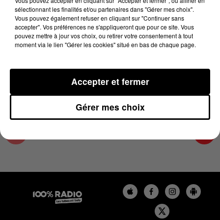
Vous pouvez accepter en cliquant sur "Accepter et fermer", ou affiner en
20 mars 2024 - 2 min 22 sec
sélectionnant les finalités et/ou partenaires dans "Gérer mes choix".
Vous pouvez également refuser en cliquant sur "Continuer sans
LES INFOS DE L'ARIEGE DU 20/03/2024 À
accepter". Vos préférences ne s'appliqueront que pour ce site. Vous
10H00
pouvez mettre à jour vos choix, ou retirer votre consentement à tout
moment via le lien "Gérer les cookies" situé en bas de chaque page.
Podcasts infos de l'Ariège
Accepter et fermer
Gérer mes choix