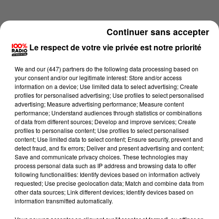
Continuer sans accepter
Le respect de votre vie privée est notre priorité
We and
our (447) partners
do the following data processing based on
your consent and/or our legitimate interest: Store and/or access
information on a device; Use limited data to select advertising; Create
profiles for personalised advertising; Use profiles to select personalised
advertising; Measure advertising performance; Measure content
performance; Understand audiences through statistics or combinations
of data from different sources; Develop and improve services; Create
profiles to personalise content; Use profiles to select personalised
content; Use limited data to select content; Ensure security, prevent and
Lecture (4 min 14 sec)
detect fraud, and fix errors; Deliver and present advertising and content;
Save and communicate privacy choices. These technologies may
process personal data such as IP address and browsing data to offer
following functionalities: Identify devices based on information actively
requested; Use precise geolocation data; Match and combine data from
100%
other data sources; Link different devices; Identify devices based on
information transmitted automatically.
100% Radio les infos de l'Ariege