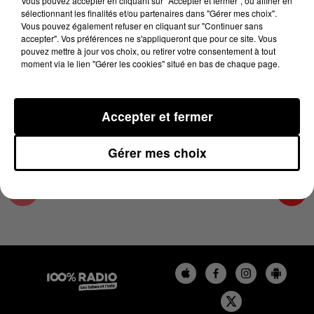
Vous pouvez accepter en cliquant sur "Accepter et fermer", ou affiner en
20 février 2025 - 4 min 14 sec
sélectionnant les finalités et/ou partenaires dans "Gérer mes choix".
Vous pouvez également refuser en cliquant sur "Continuer sans
LES INFOS DE L'ARIEGE DU 20/02/2025 À
accepter". Vos préférences ne s'appliqueront que pour ce site. Vous
07H00
pouvez mettre à jour vos choix, ou retirer votre consentement à tout
moment via le lien "Gérer les cookies" situé en bas de chaque page.
Podcasts infos de l'Ariège
Accepter et fermer
Gérer mes choix