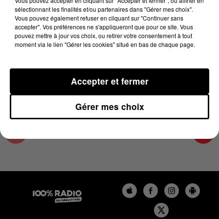
Vous pouvez accepter en cliquant sur "Accepter et fermer", ou affiner en
19 février 2025 - 2 min 15 sec
sélectionnant les finalités et/ou partenaires dans "Gérer mes choix".
Vous pouvez également refuser en cliquant sur "Continuer sans
LES INFOS DE L'ARIEGE DU 19/02/2025 À
accepter". Vos préférences ne s'appliqueront que pour ce site. Vous
11H01
pouvez mettre à jour vos choix, ou retirer votre consentement à tout
moment via le lien "Gérer les cookies" situé en bas de chaque page.
Podcasts infos de l'Ariège
Accepter et fermer
Gérer mes choix