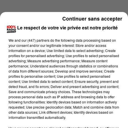
Continuer sans accepter
Le respect de votre vie privée est notre priorité
We and
our (447) partners
do the following data processing based on
your consent and/or our legitimate interest: Store and/or access
information on a device; Use limited data to select advertising; Create
profiles for personalised advertising; Use profiles to select personalised
advertising; Measure advertising performance; Measure content
performance; Understand audiences through statistics or combinations
of data from different sources; Develop and improve services; Create
profiles to personalise content; Use profiles to select personalised
content; Use limited data to select content; Ensure security, prevent and
Lecture (2 min 15 sec)
detect fraud, and fix errors; Deliver and present advertising and content;
Save and communicate privacy choices. These technologies may
process personal data such as IP address and browsing data to offer
following functionalities: Identify devices based on information actively
requested; Use precise geolocation data; Match and combine data from
100%
other data sources; Link different devices; Identify devices based on
information transmitted automatically.
100% Radio les infos de l'Ariege