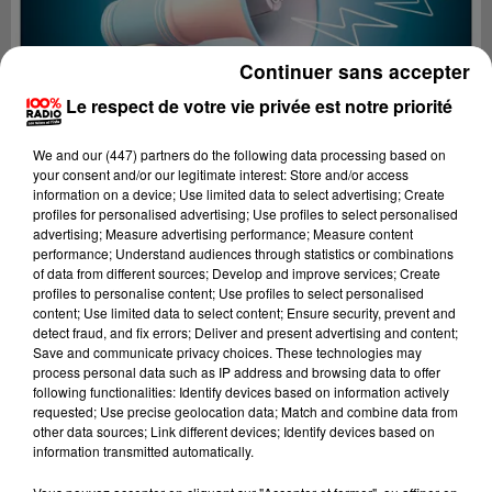
Continuer sans accepter
Le respect de votre vie privée est notre priorité
We and
our (447) partners
do the following data processing based on
your consent and/or our legitimate interest: Store and/or access
information on a device; Use limited data to select advertising; Create
profiles for personalised advertising; Use profiles to select personalised
advertising; Measure advertising performance; Measure content
performance; Understand audiences through statistics or combinations
of data from different sources; Develop and improve services; Create
profiles to personalise content; Use profiles to select personalised
content; Use limited data to select content; Ensure security, prevent and
Lecture (2 min 22 sec)
detect fraud, and fix errors; Deliver and present advertising and content;
Save and communicate privacy choices. These technologies may
process personal data such as IP address and browsing data to offer
following functionalities: Identify devices based on information actively
requested; Use precise geolocation data; Match and combine data from
100%
other data sources; Link different devices; Identify devices based on
information transmitted automatically.
100% Radio les infos de l'Ariege