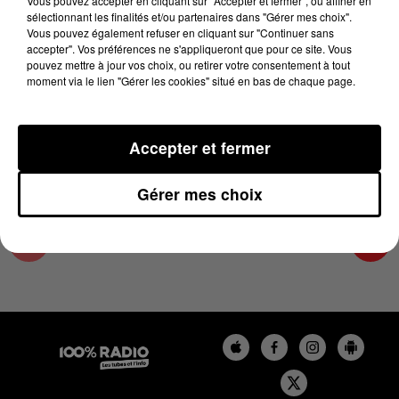
Vous pouvez accepter en cliquant sur "Accepter et fermer", ou affiner en
18 décembre 2023 - 2 min 22 sec
sélectionnant les finalités et/ou partenaires dans "Gérer mes choix".
Vous pouvez également refuser en cliquant sur "Continuer sans
LES INFOS DE L'ARIEGE DU 18/12/2023 À
accepter". Vos préférences ne s'appliqueront que pour ce site. Vous
11H00
pouvez mettre à jour vos choix, ou retirer votre consentement à tout
moment via le lien "Gérer les cookies" situé en bas de chaque page.
Podcasts infos de l'Ariège
Accepter et fermer
Gérer mes choix