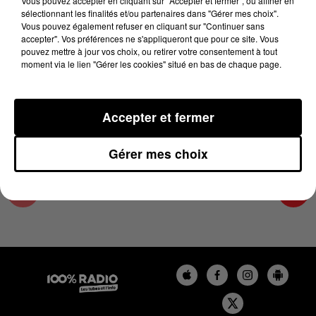
Vous pouvez accepter en cliquant sur "Accepter et fermer", ou affiner en
18 novembre 2024 - 2 min 22 sec
sélectionnant les finalités et/ou partenaires dans "Gérer mes choix".
Vous pouvez également refuser en cliquant sur "Continuer sans
LES INFOS DE L'ARIEGE DU 18/11/2024 À
accepter". Vos préférences ne s'appliqueront que pour ce site. Vous
12H00
pouvez mettre à jour vos choix, ou retirer votre consentement à tout
moment via le lien "Gérer les cookies" situé en bas de chaque page.
Podcasts infos de l'Ariège
Accepter et fermer
Gérer mes choix