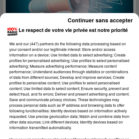
Continuer sans accepter
Le respect de votre vie privée est notre priorité
We and
our (447) partners
do the following data processing based on
your consent and/or our legitimate interest: Store and/or access
information on a device; Use limited data to select advertising; Create
profiles for personalised advertising; Use profiles to select personalised
advertising; Measure advertising performance; Measure content
performance; Understand audiences through statistics or combinations
of data from different sources; Develop and improve services; Create
profiles to personalise content; Use profiles to select personalised
content; Use limited data to select content; Ensure security, prevent and
Lecture (2 min 22 sec)
detect fraud, and fix errors; Deliver and present advertising and content;
Save and communicate privacy choices. These technologies may
process personal data such as IP address and browsing data to offer
following functionalities: Identify devices based on information actively
requested; Use precise geolocation data; Match and combine data from
100%
other data sources; Link different devices; Identify devices based on
information transmitted automatically.
100% Radio les infos de l'Ariege