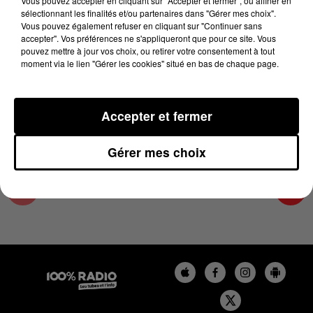
Vous pouvez accepter en cliquant sur "Accepter et fermer", ou affiner en
18 novembre 2024 - 4 min 19 sec
sélectionnant les finalités et/ou partenaires dans "Gérer mes choix".
Vous pouvez également refuser en cliquant sur "Continuer sans
LES INFOS DE L'ARIEGE DU 18/11/2024 À
accepter". Vos préférences ne s'appliqueront que pour ce site. Vous
09H00
pouvez mettre à jour vos choix, ou retirer votre consentement à tout
moment via le lien "Gérer les cookies" situé en bas de chaque page.
Podcasts infos de l'Ariège
Accepter et fermer
Gérer mes choix