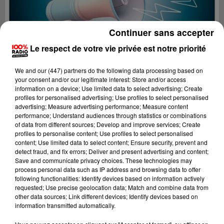
Continuer sans accepter
Le respect de votre vie privée est notre priorité
We and
our (447) partners
do the following data processing based on
your consent and/or our legitimate interest: Store and/or access
information on a device; Use limited data to select advertising; Create
profiles for personalised advertising; Use profiles to select personalised
advertising; Measure advertising performance; Measure content
performance; Understand audiences through statistics or combinations
of data from different sources; Develop and improve services; Create
profiles to personalise content; Use profiles to select personalised
content; Use limited data to select content; Ensure security, prevent and
Lecture (4 min 19 sec)
detect fraud, and fix errors; Deliver and present advertising and content;
Save and communicate privacy choices. These technologies may
process personal data such as IP address and browsing data to offer
following functionalities: Identify devices based on information actively
requested; Use precise geolocation data; Match and combine data from
100%
other data sources; Link different devices; Identify devices based on
information transmitted automatically.
100% Radio les infos de l'Ariege