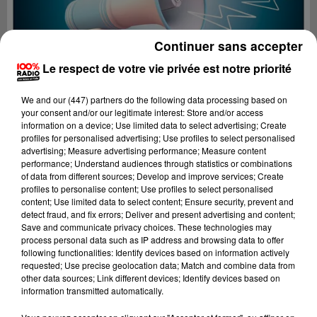
Continuer sans accepter
Le respect de votre vie privée est notre priorité
We and
our (447) partners
do the following data processing based on
your consent and/or our legitimate interest: Store and/or access
information on a device; Use limited data to select advertising; Create
profiles for personalised advertising; Use profiles to select personalised
advertising; Measure advertising performance; Measure content
performance; Understand audiences through statistics or combinations
of data from different sources; Develop and improve services; Create
profiles to personalise content; Use profiles to select personalised
content; Use limited data to select content; Ensure security, prevent and
Lecture (4 min 24 sec)
detect fraud, and fix errors; Deliver and present advertising and content;
Save and communicate privacy choices. These technologies may
process personal data such as IP address and browsing data to offer
following functionalities: Identify devices based on information actively
requested; Use precise geolocation data; Match and combine data from
100%
other data sources; Link different devices; Identify devices based on
information transmitted automatically.
100% Radio les infos de l'Ariege