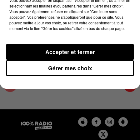
Vous pouvez accepter en cliquant sur "Accepter et fermer", ou affiner en
18 octobre 2024 - 4 min 24 sec
sélectionnant les finalités et/ou partenaires dans "Gérer mes choix".
Vous pouvez également refuser en cliquant sur "Continuer sans
LES INFOS DE L'ARIEGE DU 18/10/2024 À
accepter". Vos préférences ne s'appliqueront que pour ce site. Vous
08H00
pouvez mettre à jour vos choix, ou retirer votre consentement à tout
moment via le lien "Gérer les cookies" situé en bas de chaque page.
Podcasts infos de l'Ariège
Accepter et fermer
Gérer mes choix