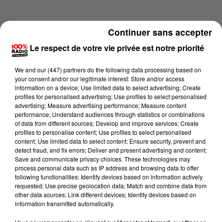
Continuer sans accepter
Le respect de votre vie privée est notre priorité
We and
our (447) partners
do the following data processing based on
your consent and/or our legitimate interest: Store and/or access
information on a device; Use limited data to select advertising; Create
profiles for personalised advertising; Use profiles to select personalised
advertising; Measure advertising performance; Measure content
performance; Understand audiences through statistics or combinations
of data from different sources; Develop and improve services; Create
profiles to personalise content; Use profiles to select personalised
content; Use limited data to select content; Ensure security, prevent and
Lecture (2 min 22 sec)
detect fraud, and fix errors; Deliver and present advertising and content;
Save and communicate privacy choices. These technologies may
process personal data such as IP address and browsing data to offer
following functionalities: Identify devices based on information actively
requested; Use precise geolocation data; Match and combine data from
100%
other data sources; Link different devices; Identify devices based on
information transmitted automatically.
100% Radio les infos de l'Ariege