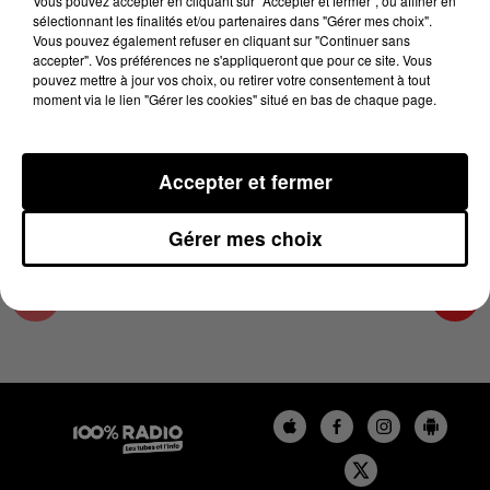
Vous pouvez accepter en cliquant sur "Accepter et fermer", ou affiner en
18 mars 2025 - 2 min 22 sec
sélectionnant les finalités et/ou partenaires dans "Gérer mes choix".
Vous pouvez également refuser en cliquant sur "Continuer sans
LES INFOS DE L'ARIEGE DU 18/03/2025 À
accepter". Vos préférences ne s'appliqueront que pour ce site. Vous
15H00
pouvez mettre à jour vos choix, ou retirer votre consentement à tout
moment via le lien "Gérer les cookies" situé en bas de chaque page.
Podcasts infos de l'Ariège
Accepter et fermer
Gérer mes choix