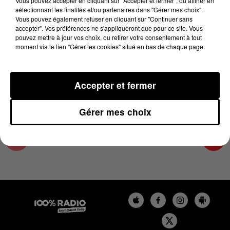
Vous pouvez accepter en cliquant sur "Accepter et fermer", ou affiner en
17 novembre 2023 - 4 min 8 sec
sélectionnant les finalités et/ou partenaires dans "Gérer mes choix".
Vous pouvez également refuser en cliquant sur "Continuer sans
LES INFOS DE L'ARIEGE DU 17/11/2023 À
accepter". Vos préférences ne s'appliqueront que pour ce site. Vous
08H30
pouvez mettre à jour vos choix, ou retirer votre consentement à tout
moment via le lien "Gérer les cookies" situé en bas de chaque page.
Podcasts infos de l'Ariège
Accepter et fermer
Gérer mes choix