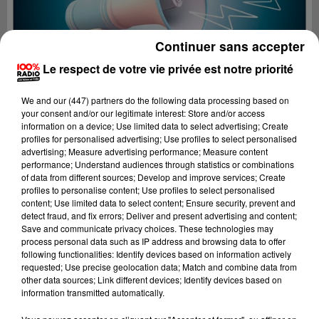
Continuer sans accepter
Le respect de votre vie privée est notre priorité
We and
our (447) partners
do the following data processing based on
your consent and/or our legitimate interest: Store and/or access
information on a device; Use limited data to select advertising; Create
profiles for personalised advertising; Use profiles to select personalised
advertising; Measure advertising performance; Measure content
performance; Understand audiences through statistics or combinations
of data from different sources; Develop and improve services; Create
profiles to personalise content; Use profiles to select personalised
content; Use limited data to select content; Ensure security, prevent and
Lecture (4 min 8 sec)
detect fraud, and fix errors; Deliver and present advertising and content;
Save and communicate privacy choices. These technologies may
process personal data such as IP address and browsing data to offer
following functionalities: Identify devices based on information actively
requested; Use precise geolocation data; Match and combine data from
100%
other data sources; Link different devices; Identify devices based on
information transmitted automatically.
100% Radio les infos de l'Ariege