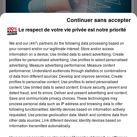
Continuer sans accepter
Le respect de votre vie privée est notre priorité
We and
our (447) partners
do the following data processing based on
your consent and/or our legitimate interest: Store and/or access
information on a device; Use limited data to select advertising; Create
profiles for personalised advertising; Use profiles to select personalised
advertising; Measure advertising performance; Measure content
performance; Understand audiences through statistics or combinations
of data from different sources; Develop and improve services; Create
profiles to personalise content; Use profiles to select personalised
content; Use limited data to select content; Ensure security, prevent and
Lecture (4 min 28 sec)
detect fraud, and fix errors; Deliver and present advertising and content;
Save and communicate privacy choices. These technologies may
process personal data such as IP address and browsing data to offer
following functionalities: Identify devices based on information actively
requested; Use precise geolocation data; Match and combine data from
100%
other data sources; Link different devices; Identify devices based on
information transmitted automatically.
100% Radio les infos de l'Ariege