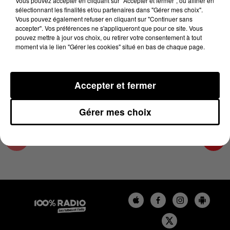
Vous pouvez accepter en cliquant sur "Accepter et fermer", ou affiner en
17 juin 2024 - 4 min 28 sec
sélectionnant les finalités et/ou partenaires dans "Gérer mes choix".
Vous pouvez également refuser en cliquant sur "Continuer sans
LES INFOS DE L'ARIEGE DU 17/06/2024 À
accepter". Vos préférences ne s'appliqueront que pour ce site. Vous
18H00
pouvez mettre à jour vos choix, ou retirer votre consentement à tout
moment via le lien "Gérer les cookies" situé en bas de chaque page.
Podcasts infos de l'Ariège
Accepter et fermer
Gérer mes choix