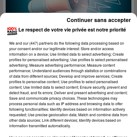
Continuer sans accepter
Le respect de votre vie privée est notre priorité
We and
our (447) partners
do the following data processing based on
your consent and/or our legitimate interest: Store and/or access
information on a device; Use limited data to select advertising; Create
profiles for personalised advertising; Use profiles to select personalised
advertising; Measure advertising performance; Measure content
performance; Understand audiences through statistics or combinations
of data from different sources; Develop and improve services; Create
profiles to personalise content; Use profiles to select personalised
content; Use limited data to select content; Ensure security, prevent and
Lecture (4 min 10 sec)
detect fraud, and fix errors; Deliver and present advertising and content;
Save and communicate privacy choices. These technologies may
process personal data such as IP address and browsing data to offer
following functionalities: Identify devices based on information actively
requested; Use precise geolocation data; Match and combine data from
100%
other data sources; Link different devices; Identify devices based on
information transmitted automatically.
100% Radio les infos de l'Ariege