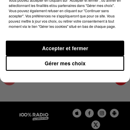
Vous pouvez accepter en cliquant sur "Accepter et fermer", ou affiner en
17 mai 2024 - 4 min 10 sec
sélectionnant les finalités et/ou partenaires dans "Gérer mes choix".
Vous pouvez également refuser en cliquant sur "Continuer sans
LES INFOS DE L'ARIEGE DU 17/05/2024 À
accepter". Vos préférences ne s'appliqueront que pour ce site. Vous
08H29
pouvez mettre à jour vos choix, ou retirer votre consentement à tout
moment via le lien "Gérer les cookies" situé en bas de chaque page.
Podcasts infos de l'Ariège
Accepter et fermer
Gérer mes choix