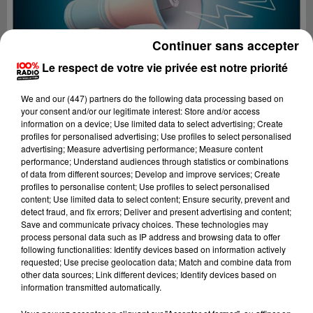
Continuer sans accepter
Le respect de votre vie privée est notre priorité
We and
our (447) partners
do the following data processing based on
your consent and/or our legitimate interest: Store and/or access
information on a device; Use limited data to select advertising; Create
profiles for personalised advertising; Use profiles to select personalised
advertising; Measure advertising performance; Measure content
performance; Understand audiences through statistics or combinations
of data from different sources; Develop and improve services; Create
profiles to personalise content; Use profiles to select personalised
content; Use limited data to select content; Ensure security, prevent and
Lecture (4 min 33 sec)
detect fraud, and fix errors; Deliver and present advertising and content;
Save and communicate privacy choices. These technologies may
process personal data such as IP address and browsing data to offer
following functionalities: Identify devices based on information actively
requested; Use precise geolocation data; Match and combine data from
100%
other data sources; Link different devices; Identify devices based on
information transmitted automatically.
100% Radio les infos de l'Ariege