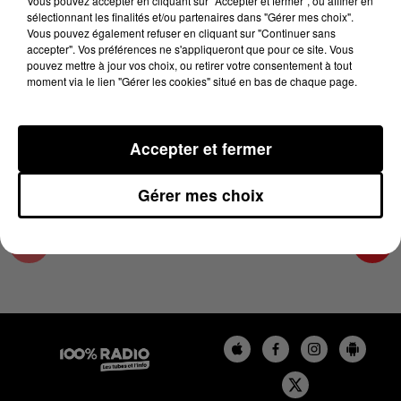
Vous pouvez accepter en cliquant sur "Accepter et fermer", ou affiner en
16 décembre 2024 - 4 min 33 sec
sélectionnant les finalités et/ou partenaires dans "Gérer mes choix".
Vous pouvez également refuser en cliquant sur "Continuer sans
LES INFOS DE L'ARIEGE DU 16/12/2024 À
accepter". Vos préférences ne s'appliqueront que pour ce site. Vous
17H00
pouvez mettre à jour vos choix, ou retirer votre consentement à tout
moment via le lien "Gérer les cookies" situé en bas de chaque page.
Podcasts infos de l'Ariège
Accepter et fermer
Gérer mes choix