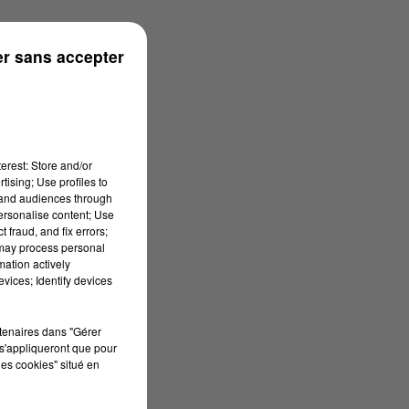
r sans accepter
erest: Store and/or
tising; Use profiles to
tand audiences through
personalise content; Use
 fraud, and fix errors;
 may process personal
mation actively
vices; Identify devices
rtenaires dans "Gérer
s'appliqueront que pour
les cookies" situé en