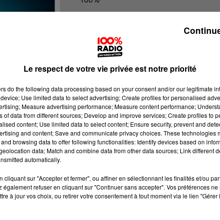
100% Radio les infos de l'Ariege
Continue
Le respect de votre vie privée est notre priorité
ers
do the following data processing based on your consent and/or our legitimate int
device; Use limited data to select advertising; Create profiles for personalised adver
vertising; Measure advertising performance; Measure content performance; Unders
ns of data from different sources; Develop and improve services; Create profiles to 
alised content; Use limited data to select content; Ensure security, prevent and detect
ertising and content; Save and communicate privacy choices. These technologies
and browsing data to offer following functionalities: Identify devices based on infor
eolocation data; Match and combine data from other data sources; Link different de
nsmitted automatically.
cliquant sur "Accepter et fermer", ou affiner en sélectionnant les finalités et/ou pa
 également refuser en cliquant sur "Continuer sans accepter". Vos préférences ne 
tre à jour vos choix, ou retirer votre consentement à tout moment via le lien "Gérer 