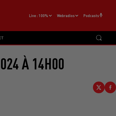
Live :
100%
Webradios
Podcasts
CT
2024 À 14H00