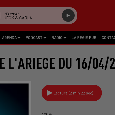
M'envoler
JECK & CARLA
AGENDA
PODCAST
RADIO
LA RÉGIE PUB
CONTA
E L'ARIEGE DU 16/04/
Lecture (2 min 22 sec)
100%