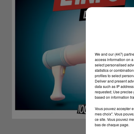
We and
our (447) partn
access information on a 
select personalised ad
statistics or combinatio
profiles to select person
Deliver and present adv
data such as IP address 
requested; Use precise g
based on information tra
Vous pouvez accepter en 
mes choix". Vous pouvez
ce site. Vous pouvez met
bas de chaque page.