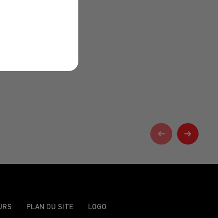
URS
PLAN DU SITE
LOGO