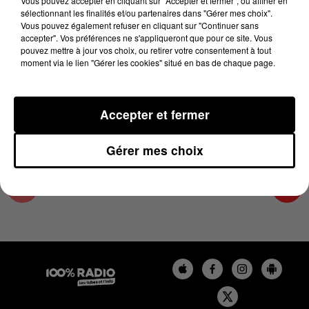
Vous pouvez accepter en cliquant sur "Accepter et fermer", ou affiner en
15 juin 2023 - 3 min 16 sec
sélectionnant les finalités et/ou partenaires dans "Gérer mes choix".
Vous pouvez également refuser en cliquant sur "Continuer sans
LES INFOS DE L'ARIEGE DU 15/06/2023 À
accepter". Vos préférences ne s'appliqueront que pour ce site. Vous
12H00
pouvez mettre à jour vos choix, ou retirer votre consentement à tout
moment via le lien "Gérer les cookies" situé en bas de chaque page.
Podcasts infos de l'Ariège
Accepter et fermer
Gérer mes choix