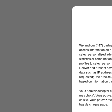
We and
our (447) partn
access information on a 
select personalised ad
statistics or combinatio
profiles to select person
Deliver and present adv
data such as IP address 
requested; Use precise g
based on information tra
Vous pouvez accepter en 
mes choix". Vous pouvez
ce site. Vous pouvez met
bas de chaque page.