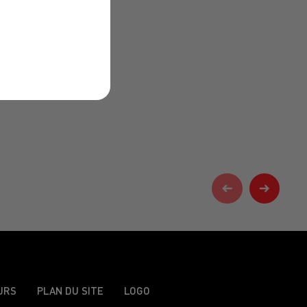
URS
PLAN DU SITE
LOGO