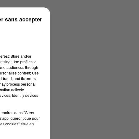
r sans accepter
erest: Store and/or
tising; Use profiles to
tand audiences through
personalise content; Use
 fraud, and fix errors;
 may process personal
mation actively
vices; Identify devices
rtenaires dans "Gérer
s'appliqueront que pour
les cookies" situé en