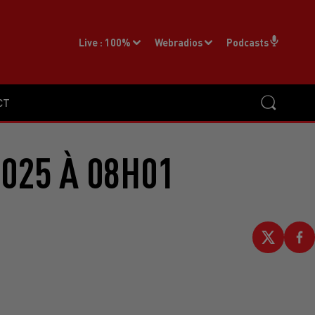
Live :
100%
Webradios
Podcasts
CT
2025 À 08H01