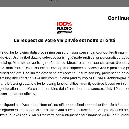
100% Radio les infos de l'Ariege
Continue
Le respect de votre vie privée est notre priorité
ers
do the following data processing based on your consent and/or our legitimate int
device; Use limited data to select advertising; Create profiles for personalised adver
vertising; Measure advertising performance; Measure content performance; Unders
ns of data from different sources; Develop and improve services; Create profiles to 
alised content; Use limited data to select content; Ensure security, prevent and detect
ertising and content; Save and communicate privacy choices. These technologies
and browsing data to offer following functionalities: Identify devices based on infor
eolocation data; Match and combine data from other data sources; Link different de
nsmitted automatically.
cliquant sur "Accepter et fermer", ou affiner en sélectionnant les finalités et/ou pa
 également refuser en cliquant sur "Continuer sans accepter". Vos préférences ne 
tre à jour vos choix, ou retirer votre consentement à tout moment via le lien "Gérer 