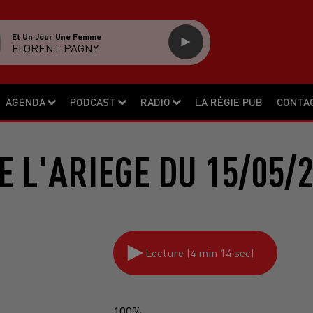
Et Un Jour Une Femme
FLORENT PAGNY
AGENDA
PODCAST
RADIO
LA RÉGIE PUB
CONTA
E L'ARIEGE DU 15/05/
Lecture (4 min 14 sec)
100%