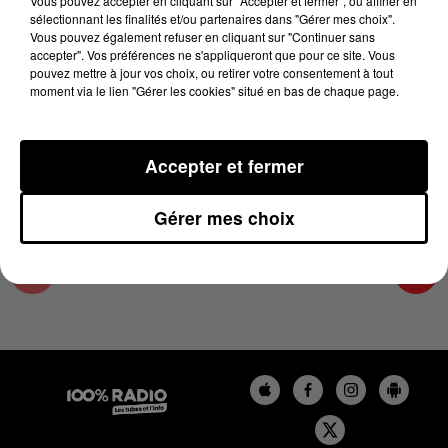
Vous pouvez accepter en cliquant sur "Accepter et fermer", ou affiner en
15 janvier 2025 - 4 min 16 sec
sélectionnant les finalités et/ou partenaires dans "Gérer mes choix".
Vous pouvez également refuser en cliquant sur "Continuer sans
LES INFOS DE L'ARIEGE DU 15/01/2025 À
accepter". Vos préférences ne s'appliqueront que pour ce site. Vous
08H59
pouvez mettre à jour vos choix, ou retirer votre consentement à tout
moment via le lien "Gérer les cookies" situé en bas de chaque page.
Podcasts infos de l'Ariège
Accepter et fermer
Gérer mes choix