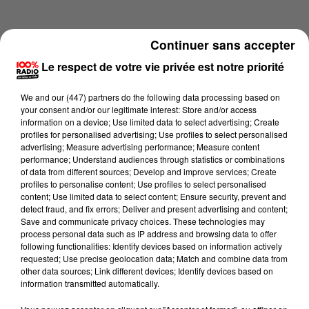
Continuer sans accepter
Le respect de votre vie privée est notre priorité
We and
our (447) partners
do the following data processing based on
your consent and/or our legitimate interest: Store and/or access
information on a device; Use limited data to select advertising; Create
profiles for personalised advertising; Use profiles to select personalised
advertising; Measure advertising performance; Measure content
performance; Understand audiences through statistics or combinations
of data from different sources; Develop and improve services; Create
profiles to personalise content; Use profiles to select personalised
content; Use limited data to select content; Ensure security, prevent and
Lecture (4 min 16 sec)
detect fraud, and fix errors; Deliver and present advertising and content;
Save and communicate privacy choices. These technologies may
process personal data such as IP address and browsing data to offer
following functionalities: Identify devices based on information actively
requested; Use precise geolocation data; Match and combine data from
100%
other data sources; Link different devices; Identify devices based on
information transmitted automatically.
100% Radio les infos de l'Ariege