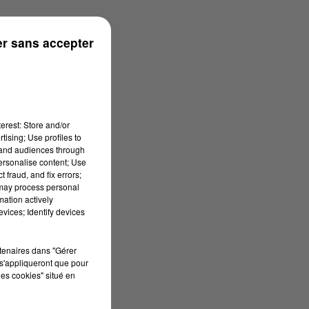
r sans accepter
erest: Store and/or
tising; Use profiles to
tand audiences through
personalise content; Use
 fraud, and fix errors;
 may process personal
mation actively
vices; Identify devices
rtenaires dans "Gérer
s'appliqueront que pour
les cookies" situé en