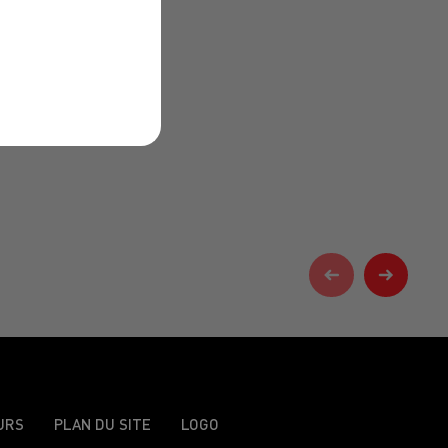
URS
PLAN DU SITE
LOGO