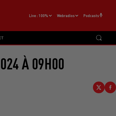
Live :
100%
Webradios
Podcasts
CT
2024 À 09H00