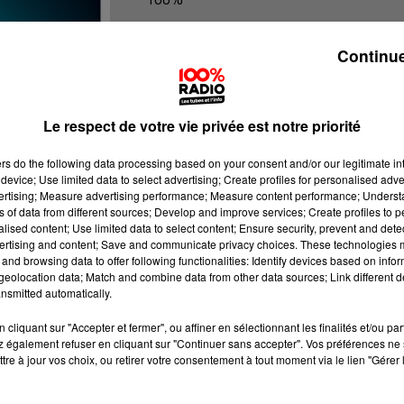
100% Radio les infos de l'Ariege
Continue
Le respect de votre vie privée est notre priorité
ers
do the following data processing based on your consent and/or our legitimate int
device; Use limited data to select advertising; Create profiles for personalised adver
vertising; Measure advertising performance; Measure content performance; Unders
ns of data from different sources; Develop and improve services; Create profiles to 
alised content; Use limited data to select content; Ensure security, prevent and detect
ertising and content; Save and communicate privacy choices. These technologies
and browsing data to offer following functionalities: Identify devices based on infor
eolocation data; Match and combine data from other data sources; Link different de
nsmitted automatically.
cliquant sur "Accepter et fermer", ou affiner en sélectionnant les finalités et/ou pa
 également refuser en cliquant sur "Continuer sans accepter". Vos préférences ne 
tre à jour vos choix, ou retirer votre consentement à tout moment via le lien "Gérer 