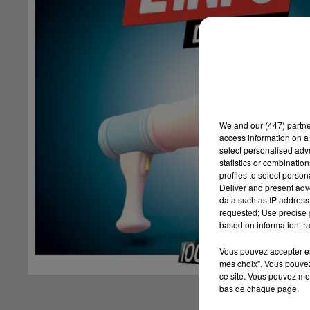
We and
our (447) partn
access information on a 
select personalised ad
statistics or combinatio
profiles to select person
Deliver and present adv
data such as IP address 
requested; Use precise g
based on information tra
Vous pouvez accepter en 
mes choix". Vous pouvez
ce site. Vous pouvez met
bas de chaque page.