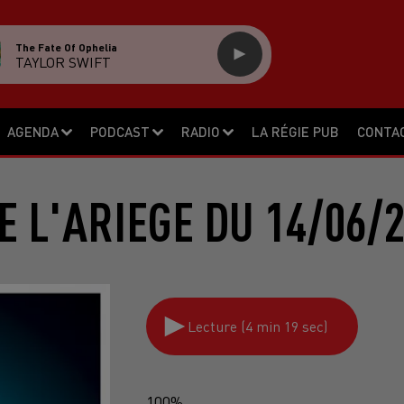
The Fate Of Ophelia
TAYLOR SWIFT
AGENDA
PODCAST
RADIO
LA RÉGIE PUB
CONTA
E L'ARIEGE DU 14/06/
Lecture (4 min 19 sec)
100%