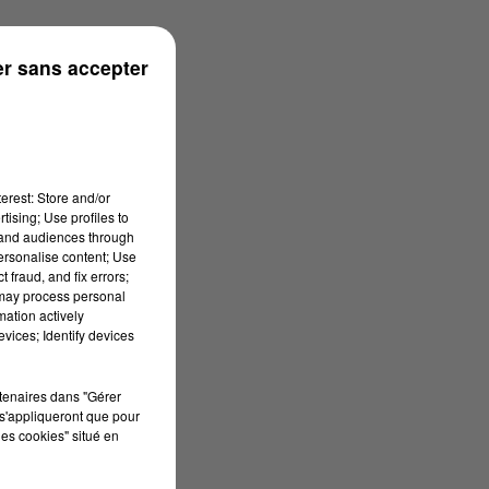
r sans accepter
erest: Store and/or
tising; Use profiles to
tand audiences through
personalise content; Use
 fraud, and fix errors;
 may process personal
mation actively
vices; Identify devices
rtenaires dans "Gérer
s'appliqueront que pour
les cookies" situé en