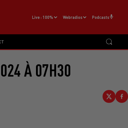
Live :
100%
Webradios
Podcasts
CT
2024 À 07H30