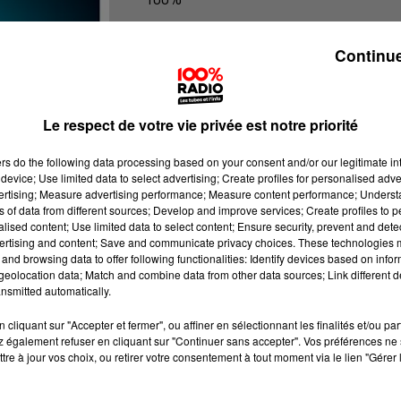
100% Radio les infos de l'Ariege
Continue
Le respect de votre vie privée est notre priorité
ers
do the following data processing based on your consent and/or our legitimate int
device; Use limited data to select advertising; Create profiles for personalised adver
vertising; Measure advertising performance; Measure content performance; Unders
ns of data from different sources; Develop and improve services; Create profiles to 
alised content; Use limited data to select content; Ensure security, prevent and detect
ertising and content; Save and communicate privacy choices. These technologies
and browsing data to offer following functionalities: Identify devices based on infor
eolocation data; Match and combine data from other data sources; Link different de
nsmitted automatically.
cliquant sur "Accepter et fermer", ou affiner en sélectionnant les finalités et/ou pa
 également refuser en cliquant sur "Continuer sans accepter". Vos préférences ne 
tre à jour vos choix, ou retirer votre consentement à tout moment via le lien "Gérer 