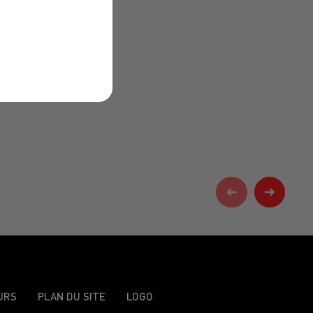
URS
PLAN DU SITE
LOGO