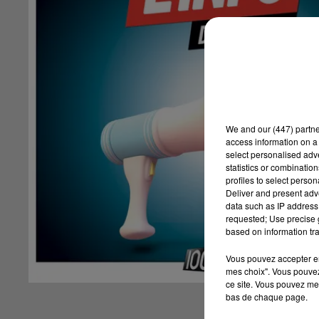
We and
our (447) partn
access information on a 
select personalised ad
statistics or combinatio
profiles to select person
Deliver and present adv
data such as IP address 
requested; Use precise g
based on information tra
Vous pouvez accepter en 
mes choix". Vous pouvez
ce site. Vous pouvez met
bas de chaque page.