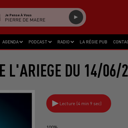
Je Pense À Vous
PIERRE DE MAERE
AGENDA
PODCAST
RADIO
LA RÉGIE PUB
CONTA
E L'ARIEGE DU 14/06/
Lecture (4 min 9 sec)
100%