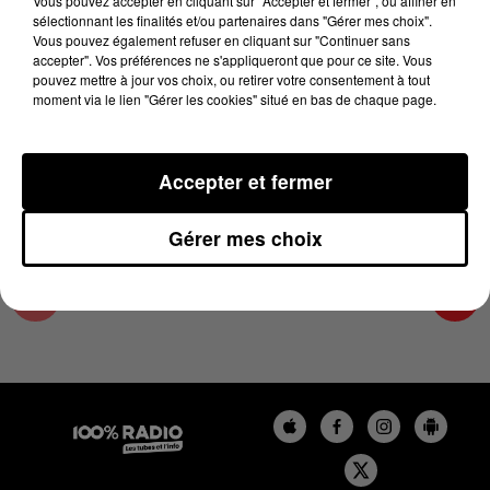
Vous pouvez accepter en cliquant sur "Accepter et fermer", ou affiner en
14 février 2025 - 2 min 14 sec
sélectionnant les finalités et/ou partenaires dans "Gérer mes choix".
Vous pouvez également refuser en cliquant sur "Continuer sans
LES INFOS DE L'ARIEGE DU 14/02/2025 À
accepter". Vos préférences ne s'appliqueront que pour ce site. Vous
12H00
pouvez mettre à jour vos choix, ou retirer votre consentement à tout
moment via le lien "Gérer les cookies" situé en bas de chaque page.
Podcasts infos de l'Ariège
Accepter et fermer
Gérer mes choix