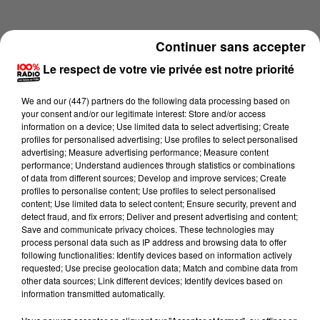
Continuer sans accepter
Le respect de votre vie privée est notre priorité
We and
our (447) partners
do the following data processing based on
your consent and/or our legitimate interest: Store and/or access
information on a device; Use limited data to select advertising; Create
profiles for personalised advertising; Use profiles to select personalised
advertising; Measure advertising performance; Measure content
performance; Understand audiences through statistics or combinations
of data from different sources; Develop and improve services; Create
profiles to personalise content; Use profiles to select personalised
content; Use limited data to select content; Ensure security, prevent and
Lecture (2 min 14 sec)
detect fraud, and fix errors; Deliver and present advertising and content;
Save and communicate privacy choices. These technologies may
process personal data such as IP address and browsing data to offer
following functionalities: Identify devices based on information actively
requested; Use precise geolocation data; Match and combine data from
100%
other data sources; Link different devices; Identify devices based on
information transmitted automatically.
100% Radio les infos de l'Ariege