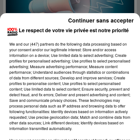
Continuer sans accepter
Le respect de votre vie privée est notre priorité
We and
our (447) partners
do the following data processing based on
your consent and/or our legitimate interest: Store and/or access
information on a device; Use limited data to select advertising; Create
profiles for personalised advertising; Use profiles to select personalised
advertising; Measure advertising performance; Measure content
performance; Understand audiences through statistics or combinations
of data from different sources; Develop and improve services; Create
profiles to personalise content; Use profiles to select personalised
content; Use limited data to select content; Ensure security, prevent and
Lecture (3 min)
detect fraud, and fix errors; Deliver and present advertising and content;
Save and communicate privacy choices. These technologies may
process personal data such as IP address and browsing data to offer
following functionalities: Identify devices based on information actively
requested; Use precise geolocation data; Match and combine data from
100%
other data sources; Link different devices; Identify devices based on
information transmitted automatically.
100% Radio les infos de l'Ariege