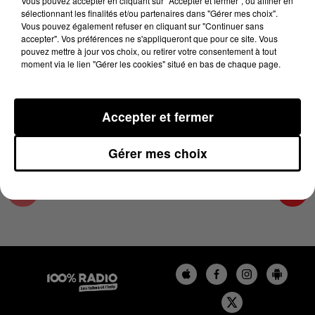
Vous pouvez accepter en cliquant sur "Accepter et fermer", ou affiner en
13 juillet 2023 - 3 min
sélectionnant les finalités et/ou partenaires dans "Gérer mes choix".
Vous pouvez également refuser en cliquant sur "Continuer sans
LES INFOS DE L'ARIEGE DU 13/07/2023 À
accepter". Vos préférences ne s'appliqueront que pour ce site. Vous
18H01
pouvez mettre à jour vos choix, ou retirer votre consentement à tout
moment via le lien "Gérer les cookies" situé en bas de chaque page.
Podcasts infos de l'Ariège
Accepter et fermer
Gérer mes choix