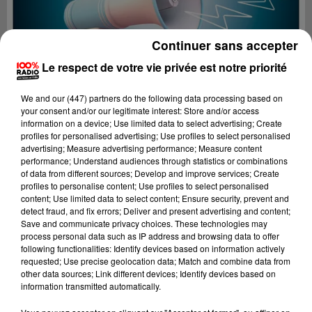
Continuer sans accepter
Le respect de votre vie privée est notre priorité
We and
our (447) partners
do the following data processing based on
your consent and/or our legitimate interest: Store and/or access
information on a device; Use limited data to select advertising; Create
profiles for personalised advertising; Use profiles to select personalised
advertising; Measure advertising performance; Measure content
performance; Understand audiences through statistics or combinations
of data from different sources; Develop and improve services; Create
profiles to personalise content; Use profiles to select personalised
content; Use limited data to select content; Ensure security, prevent and
Lecture (5 min 26 sec)
detect fraud, and fix errors; Deliver and present advertising and content;
Save and communicate privacy choices. These technologies may
process personal data such as IP address and browsing data to offer
following functionalities: Identify devices based on information actively
requested; Use precise geolocation data; Match and combine data from
100%
other data sources; Link different devices; Identify devices based on
information transmitted automatically.
100% Radio les infos de l'Ariege