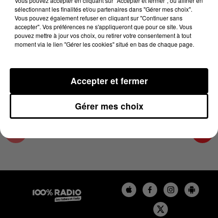
Vous pouvez accepter en cliquant sur "Accepter et fermer", ou affiner en
13 juin 2024 - 5 min 26 sec
sélectionnant les finalités et/ou partenaires dans "Gérer mes choix".
Vous pouvez également refuser en cliquant sur "Continuer sans
LES INFOS DE L'ARIEGE DU 13/06/2024 À
accepter". Vos préférences ne s'appliqueront que pour ce site. Vous
18H00
pouvez mettre à jour vos choix, ou retirer votre consentement à tout
moment via le lien "Gérer les cookies" situé en bas de chaque page.
Podcasts infos de l'Ariège
Accepter et fermer
Gérer mes choix