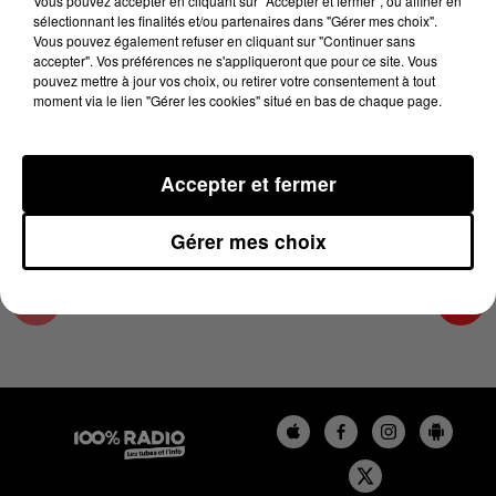
Vous pouvez accepter en cliquant sur "Accepter et fermer", ou affiner en
13 mai 2025 - 2 min 14 sec
sélectionnant les finalités et/ou partenaires dans "Gérer mes choix".
Vous pouvez également refuser en cliquant sur "Continuer sans
LES INFOS DE L'ARIEGE DU 13/05/2025 À
accepter". Vos préférences ne s'appliqueront que pour ce site. Vous
11H01
pouvez mettre à jour vos choix, ou retirer votre consentement à tout
moment via le lien "Gérer les cookies" situé en bas de chaque page.
Podcasts infos de l'Ariège
Accepter et fermer
Gérer mes choix