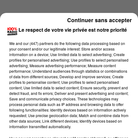
Continuer sans accepter
Le respect de votre vie privée est notre priorité
We and
our (447) partners
do the following data processing based on
your consent and/or our legitimate interest: Store and/or access
information on a device; Use limited data to select advertising; Create
profiles for personalised advertising; Use profiles to select personalised
advertising; Measure advertising performance; Measure content
performance; Understand audiences through statistics or combinations
of data from different sources; Develop and improve services; Create
profiles to personalise content; Use profiles to select personalised
content; Use limited data to select content; Ensure security, prevent and
Lecture (2 min 14 sec)
detect fraud, and fix errors; Deliver and present advertising and content;
Save and communicate privacy choices. These technologies may
process personal data such as IP address and browsing data to offer
following functionalities: Identify devices based on information actively
requested; Use precise geolocation data; Match and combine data from
100%
other data sources; Link different devices; Identify devices based on
information transmitted automatically.
100% Radio les infos de l'Ariege