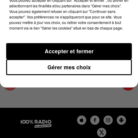
Vous pouvez accepter en cliquant sur "Accepter et fermer", ou affiner en
12 décembre 2023 - 4 min 15 sec
sélectionnant les finalités et/ou partenaires dans "Gérer mes choix".
Vous pouvez également refuser en cliquant sur "Continuer sans
LES INFOS DE L'ARIEGE DU 12/12/2023 À
accepter". Vos préférences ne s'appliqueront que pour ce site. Vous
17H00
pouvez mettre à jour vos choix, ou retirer votre consentement à tout
moment via le lien "Gérer les cookies" situé en bas de chaque page.
Podcasts infos de l'Ariège
Accepter et fermer
Gérer mes choix