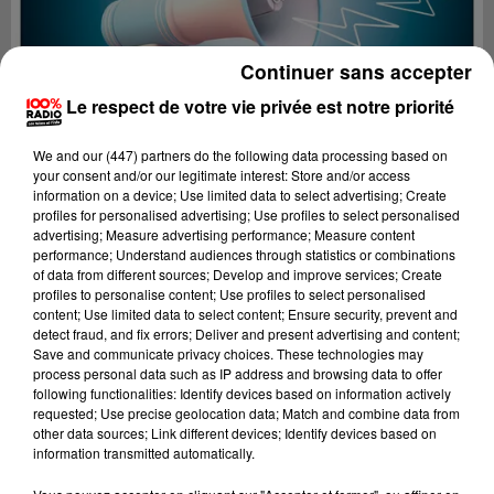
Continuer sans accepter
Le respect de votre vie privée est notre priorité
We and
our (447) partners
do the following data processing based on
your consent and/or our legitimate interest: Store and/or access
information on a device; Use limited data to select advertising; Create
profiles for personalised advertising; Use profiles to select personalised
advertising; Measure advertising performance; Measure content
performance; Understand audiences through statistics or combinations
of data from different sources; Develop and improve services; Create
profiles to personalise content; Use profiles to select personalised
content; Use limited data to select content; Ensure security, prevent and
Lecture (4 min 15 sec)
detect fraud, and fix errors; Deliver and present advertising and content;
Save and communicate privacy choices. These technologies may
process personal data such as IP address and browsing data to offer
following functionalities: Identify devices based on information actively
requested; Use precise geolocation data; Match and combine data from
100%
other data sources; Link different devices; Identify devices based on
information transmitted automatically.
100% Radio les infos de l'Ariege