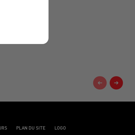
URS
PLAN DU SITE
LOGO