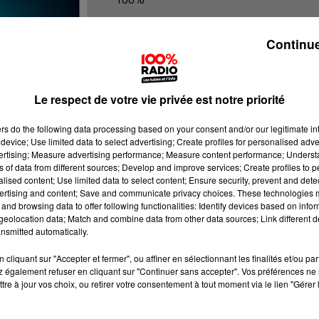
100% Radio les infos de l'Ariege
Continue
Le respect de votre vie privée est notre priorité
ers
do the following data processing based on your consent and/or our legitimate int
device; Use limited data to select advertising; Create profiles for personalised adver
vertising; Measure advertising performance; Measure content performance; Unders
ns of data from different sources; Develop and improve services; Create profiles to 
alised content; Use limited data to select content; Ensure security, prevent and detect
ertising and content; Save and communicate privacy choices. These technologies
and browsing data to offer following functionalities: Identify devices based on infor
eolocation data; Match and combine data from other data sources; Link different de
nsmitted automatically.
cliquant sur "Accepter et fermer", ou affiner en sélectionnant les finalités et/ou pa
 également refuser en cliquant sur "Continuer sans accepter". Vos préférences ne 
tre à jour vos choix, ou retirer votre consentement à tout moment via le lien "Gérer 