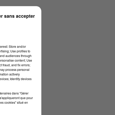
r sans accepter
erest: Store and/or
tising; Use profiles to
tand audiences through
personalise content; Use
 fraud, and fix errors;
 may process personal
mation actively
vices; Identify devices
rtenaires dans "Gérer
s'appliqueront que pour
les cookies" situé en