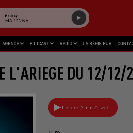
Holiday
MADONNA
AGENDA
PODCAST
RADIO
LA RÉGIE PUB
CONTA
E L'ARIEGE DU 12/12/
Lecture (3 min 21 sec)
100%