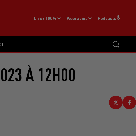
Live :
100%
Webradios
Podcasts
CT
2023 À 12H00