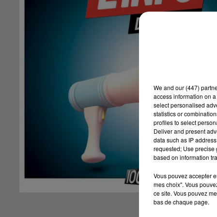
We and
our (447) partn
access information on a 
select personalised ad
statistics or combinatio
profiles to select person
Deliver and present adv
data such as IP address 
requested; Use precise g
based on information tra
Vous pouvez accepter en 
mes choix". Vous pouvez
ce site. Vous pouvez met
bas de chaque page.