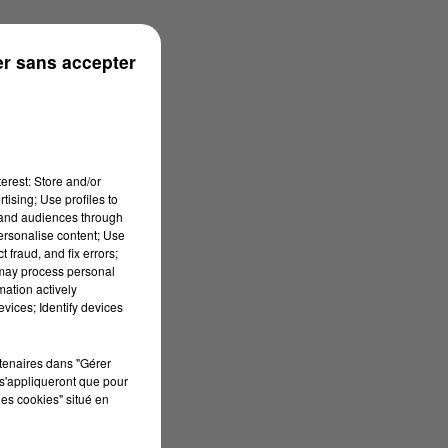
r sans accepter
erest: Store and/or
tising; Use profiles to
tand audiences through
personalise content; Use
 fraud, and fix errors;
 may process personal
mation actively
vices; Identify devices
rtenaires dans "Gérer
s'appliqueront que pour
les cookies" situé en