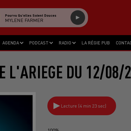
Pourvu Qu'elles Soient Douces
MYLENE FARMER
AGENDA
PODCAST
RADIO
LA RÉGIE PUB
CONTA
E L'ARIEGE DU 12/08/
Lecture (4 min 23 sec)
100%