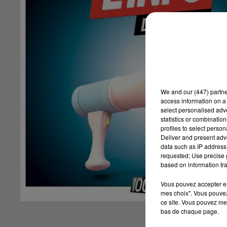
We and
our (447) partn
access information on a 
select personalised ad
statistics or combinatio
profiles to select person
Deliver and present adv
data such as IP address 
requested; Use precise g
based on information tra
Vous pouvez accepter en 
mes choix". Vous pouvez
ce site. Vous pouvez met
bas de chaque page.