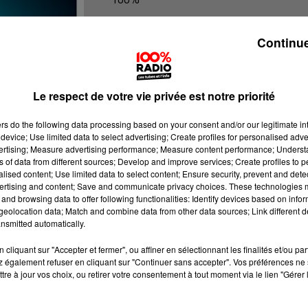
100% Radio les infos de l'Ariege
Continue
Le respect de votre vie privée est notre priorité
ers
do the following data processing based on your consent and/or our legitimate int
device; Use limited data to select advertising; Create profiles for personalised adver
vertising; Measure advertising performance; Measure content performance; Unders
ns of data from different sources; Develop and improve services; Create profiles to 
alised content; Use limited data to select content; Ensure security, prevent and detect
ertising and content; Save and communicate privacy choices. These technologies
and browsing data to offer following functionalities: Identify devices based on infor
eolocation data; Match and combine data from other data sources; Link different de
nsmitted automatically.
cliquant sur "Accepter et fermer", ou affiner en sélectionnant les finalités et/ou pa
 également refuser en cliquant sur "Continuer sans accepter". Vos préférences ne 
tre à jour vos choix, ou retirer votre consentement à tout moment via le lien "Gérer 