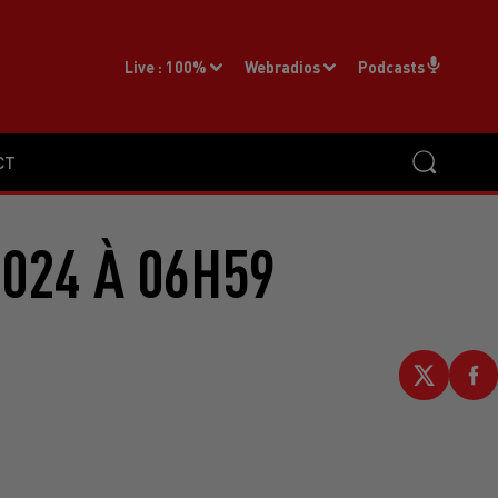
Live :
100%
Webradios
Podcasts
CT
2024 À 06H59