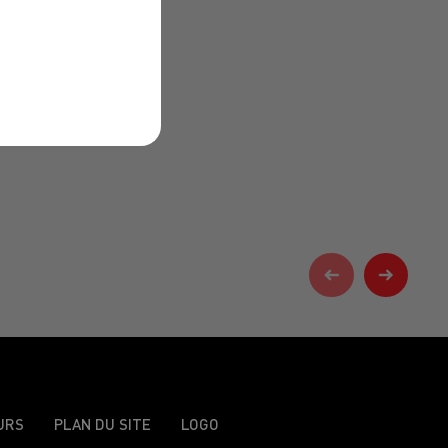
URS
PLAN DU SITE
LOGO