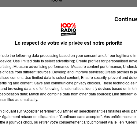
100% Radio les infos de l'Ariege
Continue
Le respect de votre vie privée est notre priorité
ers
do the following data processing based on your consent and/or our legitimate int
device; Use limited data to select advertising; Create profiles for personalised adver
vertising; Measure advertising performance; Measure content performance; Unders
ns of data from different sources; Develop and improve services; Create profiles to 
alised content; Use limited data to select content; Ensure security, prevent and detect
ertising and content; Save and communicate privacy choices. These technologies
and browsing data to offer following functionalities: Identify devices based on infor
eolocation data; Match and combine data from other data sources; Link different de
nsmitted automatically.
cliquant sur "Accepter et fermer", ou affiner en sélectionnant les finalités et/ou pa
 également refuser en cliquant sur "Continuer sans accepter". Vos préférences ne 
tre à jour vos choix, ou retirer votre consentement à tout moment via le lien "Gérer 