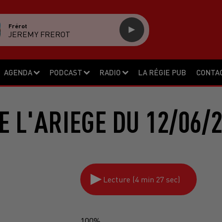
Frérot
JEREMY FREROT
AGENDA
PODCAST
RADIO
LA RÉGIE PUB
CONTA
E L'ARIEGE DU 12/06/
Lecture (4 min 27 sec)
100%