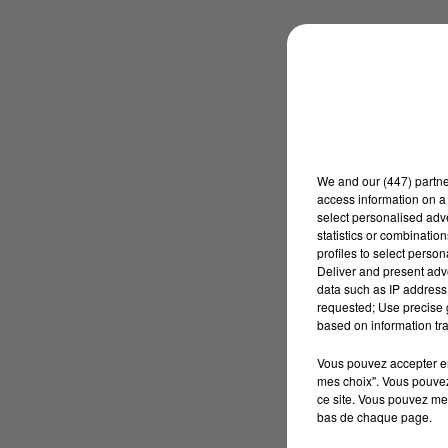
We and
our (447) partn
access information on a 
select personalised ad
statistics or combinatio
profiles to select person
Deliver and present adv
data such as IP address 
requested; Use precise g
based on information tra
Vous pouvez accepter en 
mes choix". Vous pouvez
ce site. Vous pouvez met
bas de chaque page.