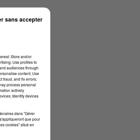
r sans accepter
erest: Store and/or
tising; Use profiles to
tand audiences through
personalise content; Use
 fraud, and fix errors;
 may process personal
mation actively
vices; Identify devices
rtenaires dans "Gérer
s'appliqueront que pour
les cookies" situé en