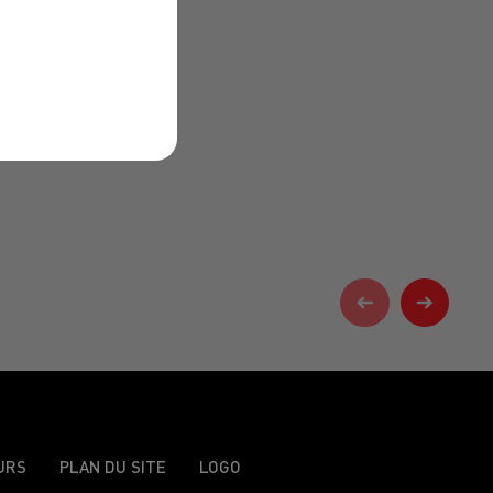
URS
PLAN DU SITE
LOGO