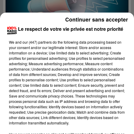
Continuer sans accepter
Le respect de votre vie privée est notre priorité
We and
our (447) partners
do the following data processing based on
your consent and/or our legitimate interest: Store and/or access
information on a device; Use limited data to select advertising; Create
profiles for personalised advertising; Use profiles to select personalised
advertising; Measure advertising performance; Measure content
performance; Understand audiences through statistics or combinations
of data from different sources; Develop and improve services; Create
profiles to personalise content; Use profiles to select personalised
content; Use limited data to select content; Ensure security, prevent and
Lecture (4 min 19 sec)
detect fraud, and fix errors; Deliver and present advertising and content;
Save and communicate privacy choices. These technologies may
process personal data such as IP address and browsing data to offer
following functionalities: Identify devices based on information actively
requested; Use precise geolocation data; Match and combine data from
100%
other data sources; Link different devices; Identify devices based on
information transmitted automatically.
100% Radio les infos de l'Ariege