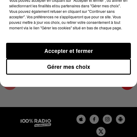
Vous pouvez accepter en cliquant sur "Accepter et fermer", ou affiner en
11 novembre 2024 - 4 min 19 sec
sélectionnant les finalités et/ou partenaires dans "Gérer mes choix".
Vous pouvez également refuser en cliquant sur "Continuer sans
LES INFOS DE L'ARIEGE DU 11/11/2024 À
accepter". Vos préférences ne s'appliqueront que pour ce site. Vous
09H00
pouvez mettre à jour vos choix, ou retirer votre consentement à tout
moment via le lien "Gérer les cookies" situé en bas de chaque page.
Podcasts infos de l'Ariège
Accepter et fermer
Gérer mes choix