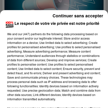
Continuer sans accepter
Le respect de votre vie privée est notre priorité
We and
our (447) partners
do the following data processing based on
your consent and/or our legitimate interest: Store and/or access
information on a device; Use limited data to select advertising; Create
profiles for personalised advertising; Use profiles to select personalised
advertising; Measure advertising performance; Measure content
performance; Understand audiences through statistics or combinations
of data from different sources; Develop and improve services; Create
profiles to personalise content; Use profiles to select personalised
content; Use limited data to select content; Ensure security, prevent and
Lecture (4 min 16 sec)
detect fraud, and fix errors; Deliver and present advertising and content;
Save and communicate privacy choices. These technologies may
process personal data such as IP address and browsing data to offer
following functionalities: Identify devices based on information actively
requested; Use precise geolocation data; Match and combine data from
100%
other data sources; Link different devices; Identify devices based on
information transmitted automatically.
100% Radio les infos de l'Ariege