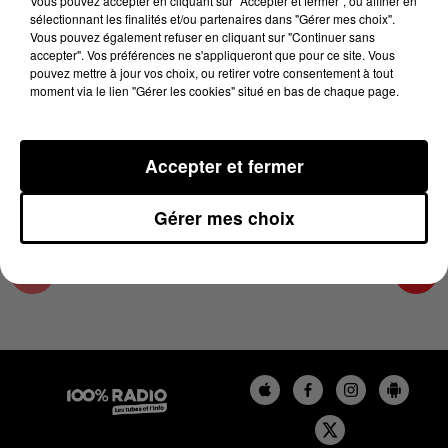
Vous pouvez accepter en cliquant sur "Accepter et fermer", ou affiner en
11 juillet 2023 - 4 min 16 sec
sélectionnant les finalités et/ou partenaires dans "Gérer mes choix".
Vous pouvez également refuser en cliquant sur "Continuer sans
LES INFOS DE L'ARIEGE DU 11/07/2023 À
accepter". Vos préférences ne s'appliqueront que pour ce site. Vous
09H00
pouvez mettre à jour vos choix, ou retirer votre consentement à tout
moment via le lien "Gérer les cookies" situé en bas de chaque page.
Podcasts infos de l'Ariège
Accepter et fermer
Gérer mes choix