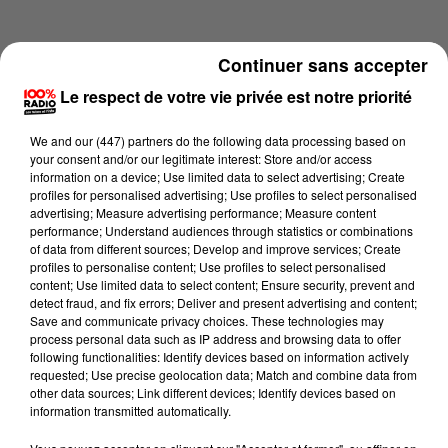
Continuer sans accepter
Le respect de votre vie privée est notre priorité
We and
our (447) partners
do the following data processing based on
your consent and/or our legitimate interest: Store and/or access
information on a device; Use limited data to select advertising; Create
profiles for personalised advertising; Use profiles to select personalised
advertising; Measure advertising performance; Measure content
performance; Understand audiences through statistics or combinations
of data from different sources; Develop and improve services; Create
profiles to personalise content; Use profiles to select personalised
content; Use limited data to select content; Ensure security, prevent and
Lecture (4 min 18 sec)
detect fraud, and fix errors; Deliver and present advertising and content;
Save and communicate privacy choices. These technologies may
process personal data such as IP address and browsing data to offer
following functionalities: Identify devices based on information actively
requested; Use precise geolocation data; Match and combine data from
100%
other data sources; Link different devices; Identify devices based on
information transmitted automatically.
100% Radio les infos de l'Ariege