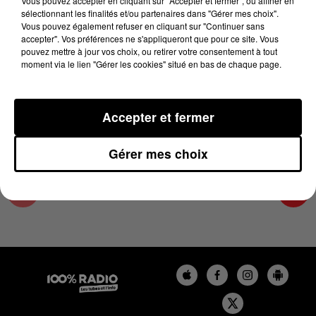
Vous pouvez accepter en cliquant sur "Accepter et fermer", ou affiner en
11 juin 2025 - 4 min 18 sec
sélectionnant les finalités et/ou partenaires dans "Gérer mes choix".
Vous pouvez également refuser en cliquant sur "Continuer sans
LES INFOS DE L'ARIEGE DU 11/06/2025 À
accepter". Vos préférences ne s'appliqueront que pour ce site. Vous
07H30
pouvez mettre à jour vos choix, ou retirer votre consentement à tout
moment via le lien "Gérer les cookies" situé en bas de chaque page.
Podcasts infos de l'Ariège
Accepter et fermer
Gérer mes choix