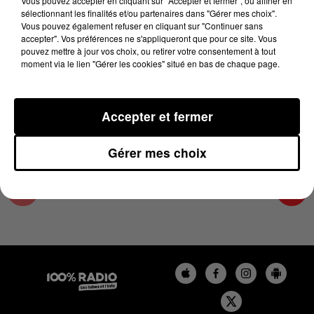
Vous pouvez accepter en cliquant sur "Accepter et fermer", ou affiner en
11 avril 2024 - 2 min 22 sec
sélectionnant les finalités et/ou partenaires dans "Gérer mes choix".
Vous pouvez également refuser en cliquant sur "Continuer sans
LES INFOS DE L'ARIEGE DU 11/04/2024 À
accepter". Vos préférences ne s'appliqueront que pour ce site. Vous
14H00
pouvez mettre à jour vos choix, ou retirer votre consentement à tout
moment via le lien "Gérer les cookies" situé en bas de chaque page.
Podcasts infos de l'Ariège
Accepter et fermer
Gérer mes choix