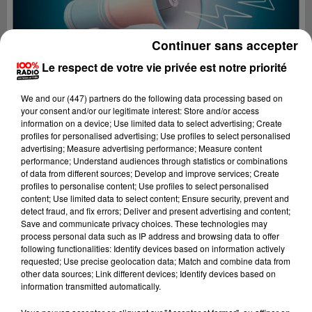
Continuer sans accepter
Le respect de votre vie privée est notre priorité
We and
our (447) partners
do the following data processing based on
your consent and/or our legitimate interest: Store and/or access
information on a device; Use limited data to select advertising; Create
profiles for personalised advertising; Use profiles to select personalised
advertising; Measure advertising performance; Measure content
performance; Understand audiences through statistics or combinations
of data from different sources; Develop and improve services; Create
profiles to personalise content; Use profiles to select personalised
content; Use limited data to select content; Ensure security, prevent and
Lecture (2 min 22 sec)
detect fraud, and fix errors; Deliver and present advertising and content;
Save and communicate privacy choices. These technologies may
process personal data such as IP address and browsing data to offer
following functionalities: Identify devices based on information actively
requested; Use precise geolocation data; Match and combine data from
100%
other data sources; Link different devices; Identify devices based on
information transmitted automatically.
100% Radio les infos de l'Ariege