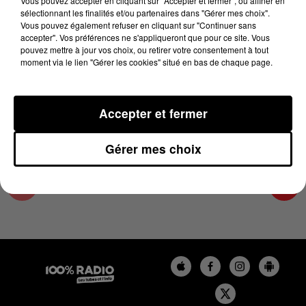
Vous pouvez accepter en cliquant sur "Accepter et fermer", ou affiner en
10 décembre 2024 - 2 min 22 sec
sélectionnant les finalités et/ou partenaires dans "Gérer mes choix".
Vous pouvez également refuser en cliquant sur "Continuer sans
LES INFOS DE L'ARIEGE DU 10/12/2024 À
accepter". Vos préférences ne s'appliqueront que pour ce site. Vous
12H00
pouvez mettre à jour vos choix, ou retirer votre consentement à tout
moment via le lien "Gérer les cookies" situé en bas de chaque page.
Podcasts infos de l'Ariège
Accepter et fermer
Gérer mes choix