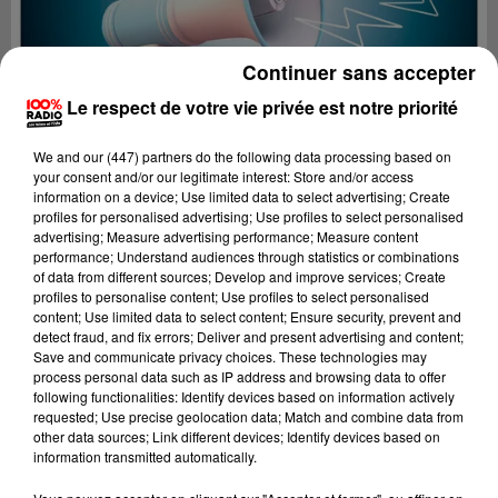
Continuer sans accepter
Le respect de votre vie privée est notre priorité
We and
our (447) partners
do the following data processing based on
your consent and/or our legitimate interest: Store and/or access
information on a device; Use limited data to select advertising; Create
profiles for personalised advertising; Use profiles to select personalised
advertising; Measure advertising performance; Measure content
performance; Understand audiences through statistics or combinations
of data from different sources; Develop and improve services; Create
profiles to personalise content; Use profiles to select personalised
content; Use limited data to select content; Ensure security, prevent and
Lecture (2 min 22 sec)
detect fraud, and fix errors; Deliver and present advertising and content;
Save and communicate privacy choices. These technologies may
process personal data such as IP address and browsing data to offer
following functionalities: Identify devices based on information actively
requested; Use precise geolocation data; Match and combine data from
100%
other data sources; Link different devices; Identify devices based on
information transmitted automatically.
100% Radio les infos de l'Ariege