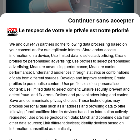
Continuer sans accepter
Le respect de votre vie privée est notre priorité
We and
our (447) partners
do the following data processing based on
your consent and/or our legitimate interest: Store and/or access
information on a device; Use limited data to select advertising; Create
profiles for personalised advertising; Use profiles to select personalised
advertising; Measure advertising performance; Measure content
performance; Understand audiences through statistics or combinations
of data from different sources; Develop and improve services; Create
profiles to personalise content; Use profiles to select personalised
content; Use limited data to select content; Ensure security, prevent and
Lecture (2 min 16 sec)
detect fraud, and fix errors; Deliver and present advertising and content;
Save and communicate privacy choices. These technologies may
process personal data such as IP address and browsing data to offer
following functionalities: Identify devices based on information actively
requested; Use precise geolocation data; Match and combine data from
100%
other data sources; Link different devices; Identify devices based on
information transmitted automatically.
100% Radio les infos de l'Ariege