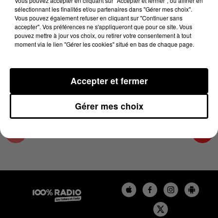
Vous pouvez accepter en cliquant sur "Accepter et fermer", ou affiner en
10 juillet 2023 - 2 min 16 sec
sélectionnant les finalités et/ou partenaires dans "Gérer mes choix".
Vous pouvez également refuser en cliquant sur "Continuer sans
LES INFOS DE L'ARIEGE DU 10/07/2023 À
accepter". Vos préférences ne s'appliqueront que pour ce site. Vous
11H00
pouvez mettre à jour vos choix, ou retirer votre consentement à tout
moment via le lien "Gérer les cookies" situé en bas de chaque page.
Podcasts infos de l'Ariège
Accepter et fermer
Gérer mes choix