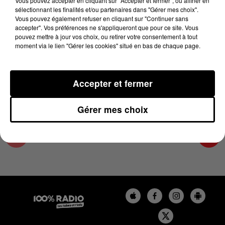
Vous pouvez accepter en cliquant sur "Accepter et fermer", ou affiner en
10 juin 2025 - 4 min 14 sec
sélectionnant les finalités et/ou partenaires dans "Gérer mes choix".
Vous pouvez également refuser en cliquant sur "Continuer sans
LES INFOS DE L'ARIEGE DU 10/06/2025 À
accepter". Vos préférences ne s'appliqueront que pour ce site. Vous
09H00
pouvez mettre à jour vos choix, ou retirer votre consentement à tout
moment via le lien "Gérer les cookies" situé en bas de chaque page.
Podcasts infos de l'Ariège
Accepter et fermer
Gérer mes choix