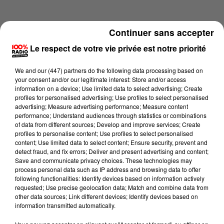
Continuer sans accepter
Le respect de votre vie privée est notre priorité
We and
our (447) partners
do the following data processing based on
your consent and/or our legitimate interest: Store and/or access
information on a device; Use limited data to select advertising; Create
profiles for personalised advertising; Use profiles to select personalised
advertising; Measure advertising performance; Measure content
performance; Understand audiences through statistics or combinations
of data from different sources; Develop and improve services; Create
profiles to personalise content; Use profiles to select personalised
content; Use limited data to select content; Ensure security, prevent and
Lecture (4 min 14 sec)
detect fraud, and fix errors; Deliver and present advertising and content;
Save and communicate privacy choices. These technologies may
process personal data such as IP address and browsing data to offer
following functionalities: Identify devices based on information actively
requested; Use precise geolocation data; Match and combine data from
100%
other data sources; Link different devices; Identify devices based on
information transmitted automatically.
100% Radio les infos de l'Ariege