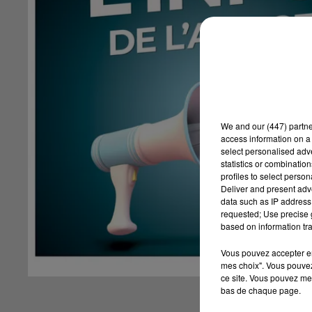
We and
our (447) partn
access information on a 
select personalised ad
statistics or combinatio
profiles to select person
Deliver and present adv
data such as IP address 
requested; Use precise g
based on information tra
Vous pouvez accepter en 
mes choix". Vous pouvez
ce site. Vous pouvez met
bas de chaque page.