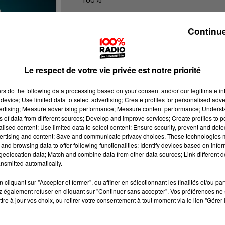
100% Radio les infos de l'Ariege
Continue
Le respect de votre vie privée est notre priorité
ers
do the following data processing based on your consent and/or our legitimate int
device; Use limited data to select advertising; Create profiles for personalised adver
vertising; Measure advertising performance; Measure content performance; Unders
ns of data from different sources; Develop and improve services; Create profiles to 
alised content; Use limited data to select content; Ensure security, prevent and detect
ertising and content; Save and communicate privacy choices. These technologies
and browsing data to offer following functionalities: Identify devices based on infor
eolocation data; Match and combine data from other data sources; Link different de
nsmitted automatically.
cliquant sur "Accepter et fermer", ou affiner en sélectionnant les finalités et/ou pa
 également refuser en cliquant sur "Continuer sans accepter". Vos préférences ne 
tre à jour vos choix, ou retirer votre consentement à tout moment via le lien "Gérer 