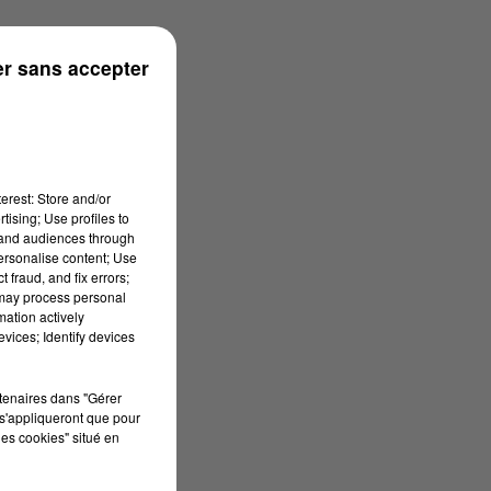
r sans accepter
erest: Store and/or
tising; Use profiles to
tand audiences through
personalise content; Use
 fraud, and fix errors;
 may process personal
mation actively
vices; Identify devices
rtenaires dans "Gérer
s'appliqueront que pour
les cookies" situé en