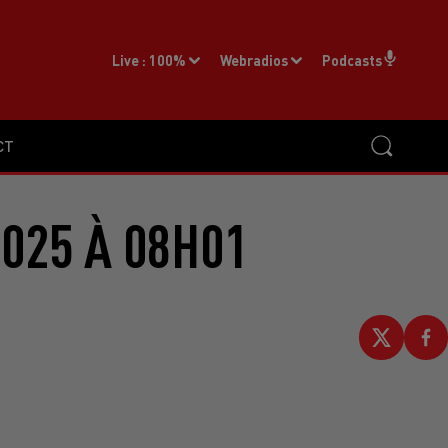
Live :
100%
Webradios
Podcasts
CT
2025 À 08H01