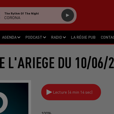
The Rythm Of The Night
CORONA
AGENDA
PODCAST
RADIO
LA RÉGIE PUB
CONTA
E L'ARIEGE DU 10/06/
Lecture (4 min 14 sec)
100%