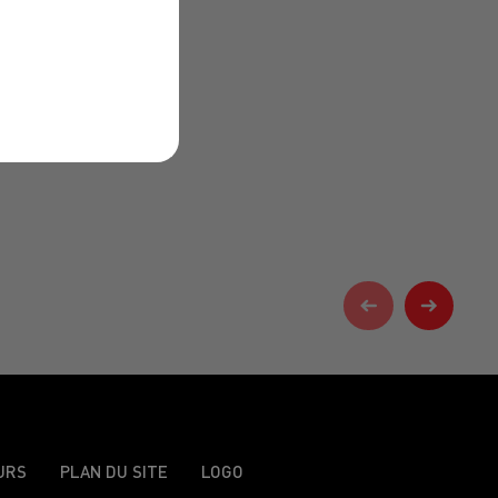
URS
PLAN DU SITE
LOGO