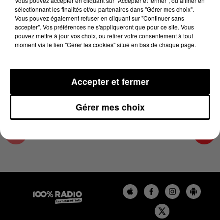
Vous pouvez accepter en cliquant sur "Accepter et fermer", ou affiner en
10 avril 2024 - 2 min 22 sec
sélectionnant les finalités et/ou partenaires dans "Gérer mes choix".
Vous pouvez également refuser en cliquant sur "Continuer sans
LES INFOS DE L'ARIEGE DU 10/04/2024 À
accepter". Vos préférences ne s'appliqueront que pour ce site. Vous
10H59
pouvez mettre à jour vos choix, ou retirer votre consentement à tout
moment via le lien "Gérer les cookies" situé en bas de chaque page.
Podcasts infos de l'Ariège
Accepter et fermer
Gérer mes choix