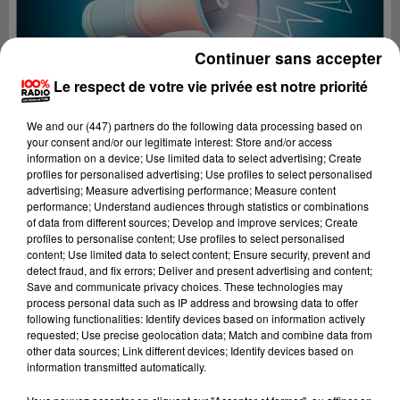
Continuer sans accepter
Le respect de votre vie privée est notre priorité
We and
our (447) partners
do the following data processing based on
your consent and/or our legitimate interest: Store and/or access
information on a device; Use limited data to select advertising; Create
profiles for personalised advertising; Use profiles to select personalised
advertising; Measure advertising performance; Measure content
performance; Understand audiences through statistics or combinations
of data from different sources; Develop and improve services; Create
profiles to personalise content; Use profiles to select personalised
content; Use limited data to select content; Ensure security, prevent and
Lecture (2 min 22 sec)
detect fraud, and fix errors; Deliver and present advertising and content;
Save and communicate privacy choices. These technologies may
process personal data such as IP address and browsing data to offer
following functionalities: Identify devices based on information actively
requested; Use precise geolocation data; Match and combine data from
100%
other data sources; Link different devices; Identify devices based on
information transmitted automatically.
100% Radio les infos de l'Ariege