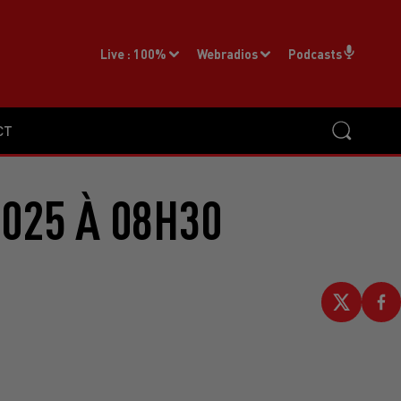
Live :
100%
Webradios
Podcasts
CT
2025 À 08H30