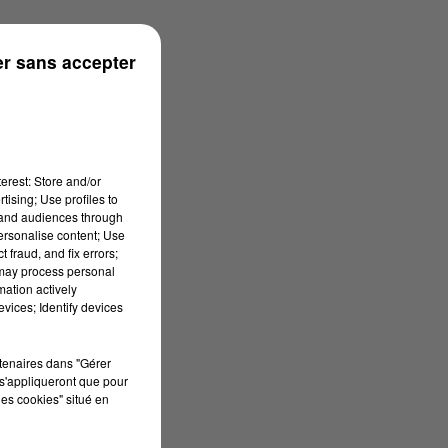
r sans accepter
erest: Store and/or
tising; Use profiles to
tand audiences through
personalise content; Use
 fraud, and fix errors;
 may process personal
mation actively
vices; Identify devices
rtenaires dans "Gérer
s'appliqueront que pour
les cookies" situé en