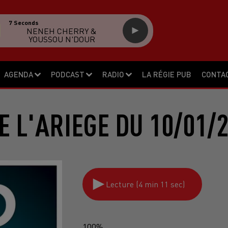
7 Seconds
NENEH CHERRY &
YOUSSOU N'DOUR
AGENDA
PODCAST
RADIO
LA RÉGIE PUB
CONTA
E L'ARIEGE DU 10/01/
Lecture (4 min 11 sec)
100%