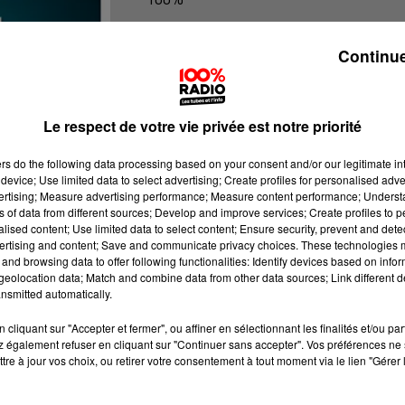
100% Radio les infos de l'Ariege
Continue
Le respect de votre vie privée est notre priorité
ers
do the following data processing based on your consent and/or our legitimate int
device; Use limited data to select advertising; Create profiles for personalised adver
vertising; Measure advertising performance; Measure content performance; Unders
ns of data from different sources; Develop and improve services; Create profiles to 
alised content; Use limited data to select content; Ensure security, prevent and detect
ertising and content; Save and communicate privacy choices. These technologies
and browsing data to offer following functionalities: Identify devices based on infor
eolocation data; Match and combine data from other data sources; Link different de
nsmitted automatically.
cliquant sur "Accepter et fermer", ou affiner en sélectionnant les finalités et/ou pa
 également refuser en cliquant sur "Continuer sans accepter". Vos préférences ne 
tre à jour vos choix, ou retirer votre consentement à tout moment via le lien "Gérer 