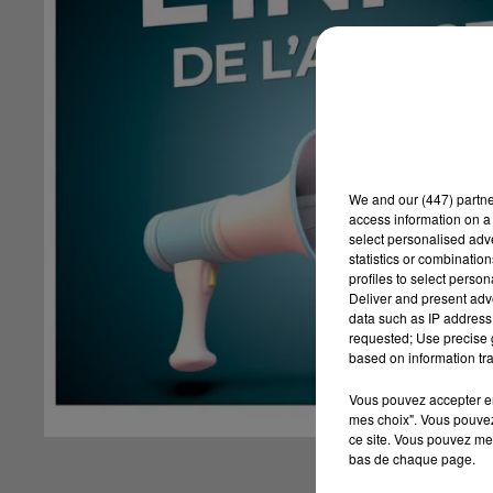
We and
our (447) partn
access information on a 
select personalised ad
statistics or combinatio
profiles to select person
Deliver and present adv
data such as IP address 
requested; Use precise g
based on information tra
Vous pouvez accepter en 
mes choix". Vous pouvez
ce site. Vous pouvez met
bas de chaque page.