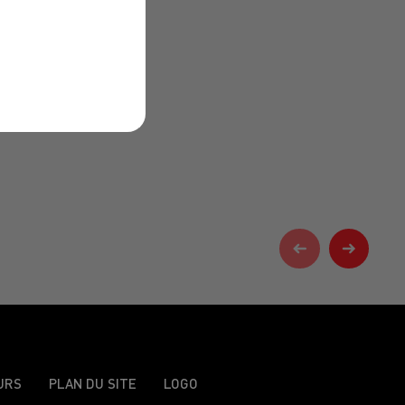
URS
PLAN DU SITE
LOGO