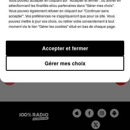
Vous pouvez accepter en cliquant sur "Accepter et fermer", ou affiner en
9 septembre 2025 - 4 min
sélectionnant les finalités et/ou partenaires dans "Gérer mes choix".
Vous pouvez également refuser en cliquant sur "Continuer sans
LES INFOS DE L'ARIEGE DU 09/09/2025 À
accepter". Vos préférences ne s'appliqueront que pour ce site. Vous
18H00
pouvez mettre à jour vos choix, ou retirer votre consentement à tout
moment via le lien "Gérer les cookies" situé en bas de chaque page.
Podcasts infos de l'Ariège
Accepter et fermer
Gérer mes choix