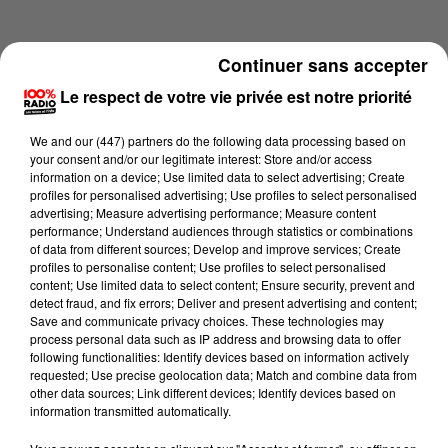
Continuer sans accepter
Le respect de votre vie privée est notre priorité
We and
our (447) partners
do the following data processing based on
your consent and/or our legitimate interest: Store and/or access
information on a device; Use limited data to select advertising; Create
profiles for personalised advertising; Use profiles to select personalised
advertising; Measure advertising performance; Measure content
performance; Understand audiences through statistics or combinations
of data from different sources; Develop and improve services; Create
profiles to personalise content; Use profiles to select personalised
content; Use limited data to select content; Ensure security, prevent and
Lecture (4 min)
detect fraud, and fix errors; Deliver and present advertising and content;
Save and communicate privacy choices. These technologies may
process personal data such as IP address and browsing data to offer
following functionalities: Identify devices based on information actively
requested; Use precise geolocation data; Match and combine data from
100%
other data sources; Link different devices; Identify devices based on
information transmitted automatically.
100% Radio les infos de l'Ariege