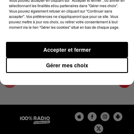
Vous pouvez accepter en cliquant sur "Accepter et fermer", ou affiner en
9 août 2024 - 4 min 23 sec
sélectionnant les finalités et/ou partenaires dans "Gérer mes choix".
Vous pouvez également refuser en cliquant sur "Continuer sans
LES INFOS DE L'ARIEGE DU 09/08/2024 À
accepter". Vos préférences ne s'appliqueront que pour ce site. Vous
06H59
pouvez mettre à jour vos choix, ou retirer votre consentement à tout
moment via le lien "Gérer les cookies" situé en bas de chaque page.
Podcasts infos de l'Ariège
Accepter et fermer
Gérer mes choix