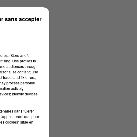
r sans accepter
erest: Store and/or
tising; Use profiles to
tand audiences through
personalise content; Use
 fraud, and fix errors;
 may process personal
mation actively
vices; Identify devices
rtenaires dans "Gérer
s'appliqueront que pour
les cookies" situé en