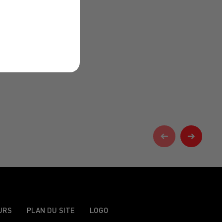
URS
PLAN DU SITE
LOGO