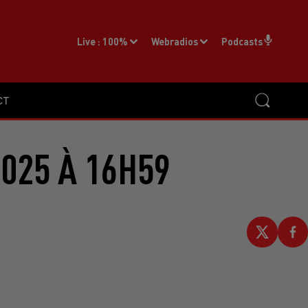
Live :
100%
Webradios
Podcasts
CT
2025 À 16H59