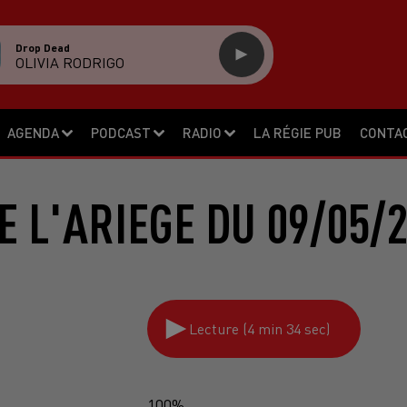
Drop Dead
OLIVIA RODRIGO
AGENDA
PODCAST
RADIO
LA RÉGIE PUB
CONTA
E L'ARIEGE DU 09/05/
Lecture (4 min 34 sec)
100%