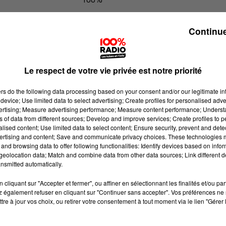
100% Radio les infos de l'Ariege
Continue
Le respect de votre vie privée est notre priorité
ers
do the following data processing based on your consent and/or our legitimate int
device; Use limited data to select advertising; Create profiles for personalised adver
vertising; Measure advertising performance; Measure content performance; Unders
ns of data from different sources; Develop and improve services; Create profiles to 
alised content; Use limited data to select content; Ensure security, prevent and detect
ertising and content; Save and communicate privacy choices. These technologies
and browsing data to offer following functionalities: Identify devices based on infor
eolocation data; Match and combine data from other data sources; Link different de
nsmitted automatically.
cliquant sur "Accepter et fermer", ou affiner en sélectionnant les finalités et/ou pa
 également refuser en cliquant sur "Continuer sans accepter". Vos préférences ne 
tre à jour vos choix, ou retirer votre consentement à tout moment via le lien "Gérer 