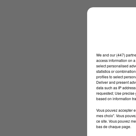
We and
our (447) partn
access information on a 
select personalised ad
statistics or combinatio
profiles to select person
Deliver and present adv
data such as IP address 
requested; Use precise g
based on information tra
Vous pouvez accepter en 
mes choix". Vous pouvez
ce site. Vous pouvez met
bas de chaque page.