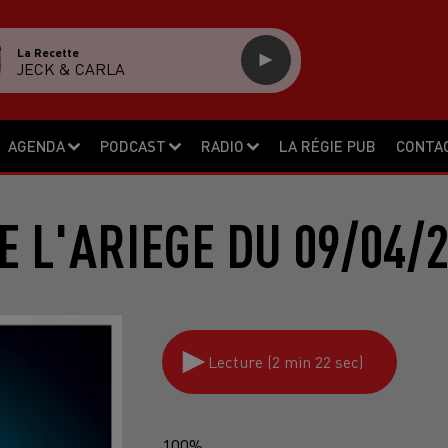
La Recette
JECK & CARLA
AGENDA
PODCAST
RADIO
LA RÉGIE PUB
CONTA
E L'ARIEGE DU 09/04/
Lecture (2 min 22 sec)
100%