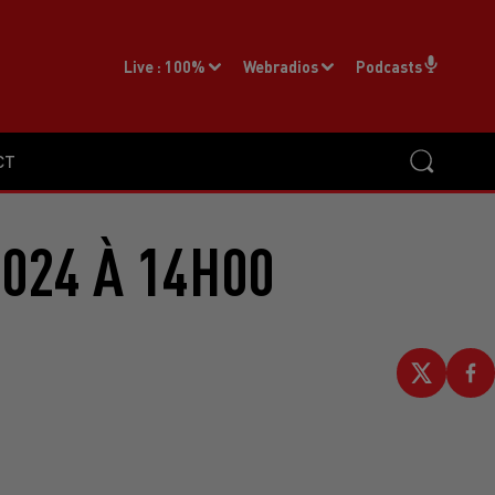
Live :
100%
Webradios
Podcasts
CT
2024 À 14H00