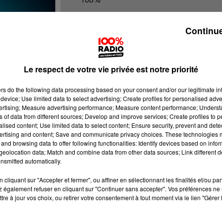
100% Radio les infos de l'Ariege
Continue
Le respect de votre vie privée est notre priorité
ers
do the following data processing based on your consent and/or our legitimate int
device; Use limited data to select advertising; Create profiles for personalised adver
vertising; Measure advertising performance; Measure content performance; Unders
ns of data from different sources; Develop and improve services; Create profiles to 
alised content; Use limited data to select content; Ensure security, prevent and detect
ertising and content; Save and communicate privacy choices. These technologies
and browsing data to offer following functionalities: Identify devices based on infor
eolocation data; Match and combine data from other data sources; Link different de
nsmitted automatically.
cliquant sur "Accepter et fermer", ou affiner en sélectionnant les finalités et/ou pa
 également refuser en cliquant sur "Continuer sans accepter". Vos préférences ne 
tre à jour vos choix, ou retirer votre consentement à tout moment via le lien "Gérer 