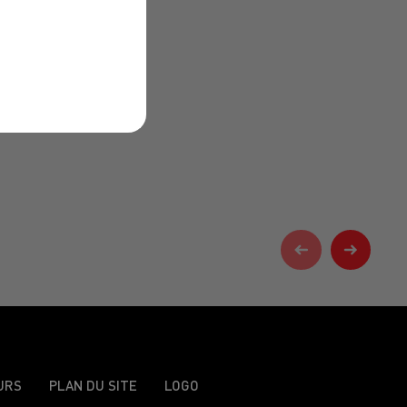
URS
PLAN DU SITE
LOGO