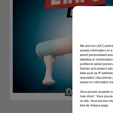
We and
our (447) partn
access information on a 
select personalised ad
statistics or combinatio
profiles to select person
Deliver and present adv
data such as IP address 
requested; Use precise g
based on information tra
Vous pouvez accepter en 
mes choix". Vous pouvez
ce site. Vous pouvez met
bas de chaque page.