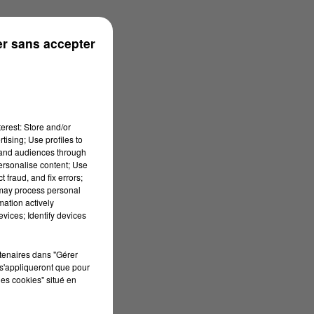
r sans accepter
erest: Store and/or
tising; Use profiles to
tand audiences through
personalise content; Use
 fraud, and fix errors;
 may process personal
mation actively
vices; Identify devices
rtenaires dans "Gérer
s'appliqueront que pour
les cookies" situé en