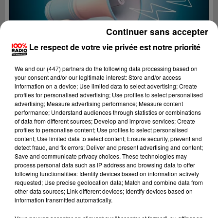
Continuer sans accepter
Le respect de votre vie privée est notre priorité
We and
our (447) partners
do the following data processing based on
your consent and/or our legitimate interest: Store and/or access
information on a device; Use limited data to select advertising; Create
profiles for personalised advertising; Use profiles to select personalised
advertising; Measure advertising performance; Measure content
performance; Understand audiences through statistics or combinations
of data from different sources; Develop and improve services; Create
profiles to personalise content; Use profiles to select personalised
content; Use limited data to select content; Ensure security, prevent and
Lecture (2 min 22 sec)
detect fraud, and fix errors; Deliver and present advertising and content;
Save and communicate privacy choices. These technologies may
process personal data such as IP address and browsing data to offer
following functionalities: Identify devices based on information actively
requested; Use precise geolocation data; Match and combine data from
100%
other data sources; Link different devices; Identify devices based on
information transmitted automatically.
100% Radio les infos de l'Ariege