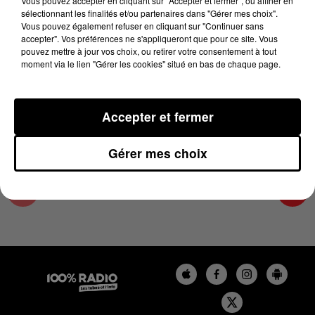
Vous pouvez accepter en cliquant sur "Accepter et fermer", ou affiner en
8 novembre 2024 - 2 min 22 sec
sélectionnant les finalités et/ou partenaires dans "Gérer mes choix".
Vous pouvez également refuser en cliquant sur "Continuer sans
LES INFOS DE L'ARIEGE DU 08/11/2024 À
accepter". Vos préférences ne s'appliqueront que pour ce site. Vous
11H00
pouvez mettre à jour vos choix, ou retirer votre consentement à tout
moment via le lien "Gérer les cookies" situé en bas de chaque page.
Podcasts infos de l'Ariège
Accepter et fermer
Gérer mes choix