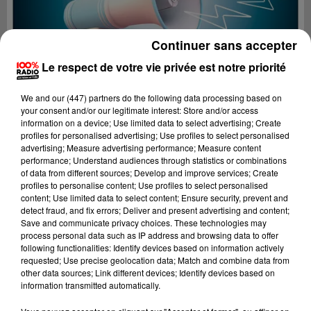
Continuer sans accepter
Le respect de votre vie privée est notre priorité
We and
our (447) partners
do the following data processing based on
your consent and/or our legitimate interest: Store and/or access
information on a device; Use limited data to select advertising; Create
profiles for personalised advertising; Use profiles to select personalised
advertising; Measure advertising performance; Measure content
performance; Understand audiences through statistics or combinations
of data from different sources; Develop and improve services; Create
profiles to personalise content; Use profiles to select personalised
content; Use limited data to select content; Ensure security, prevent and
Lecture (4 min 21 sec)
detect fraud, and fix errors; Deliver and present advertising and content;
Save and communicate privacy choices. These technologies may
process personal data such as IP address and browsing data to offer
following functionalities: Identify devices based on information actively
requested; Use precise geolocation data; Match and combine data from
100%
other data sources; Link different devices; Identify devices based on
information transmitted automatically.
100% Radio les infos de l'Ariege